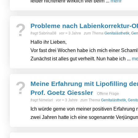
leider nichtmehr wirklich viel beim ...
mehr
?
Probleme nach Labienkorrektur-O
fragt
Sabrina08
vor
> 3 Jahre
zum Thema
Genitalästhetik, Ge
Hallo ihr Lieben,
Vor fast drei Wochen habe ich mich einer Scham
Zunächst ist alles gut verheilt. Nun habe ich ...
me
?
Meine Erfahrung mit Lipofilling d
Prof. Goetz Giessler
Offene Frage
fragt
Nimelari
vor
> 3 Jahre
zum Thema
Genitalästhetik, Geni
Ich würde gerne von meiner positiven Erfahrung m
zwei Jahren hatte ich eine sogenannte Verjüngun