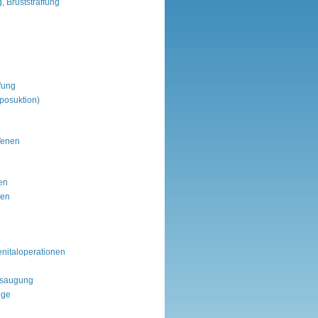
, Bruststraffung
fung
posuktion)
Venen
en
gen
enitaloperationen
bsaugung
ige