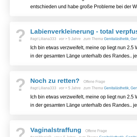
entschieden und habe große Probleme bei der Wu
?
Labienverkleinerung - total verpf
fragt
Liliana333
vor
> 5 Jahre
zum Thema
Genitalästhetik, Ge
Ich bin etwas verzweifelt, meine op liegt nun 2.
in der gesamten Länge unterhalb des Randes.. jed
?
Noch zu retten?
Offene Frage
fragt
Liliana333
vor
> 5 Jahre
zum Thema
Genitalästhetik, Ge
Ich bin etwas verzweifelt, meine op liegt nun 2.
in der gesamten Länge unterhalb des Randes.. jed
?
Vaginalstraffung
Offene Frage