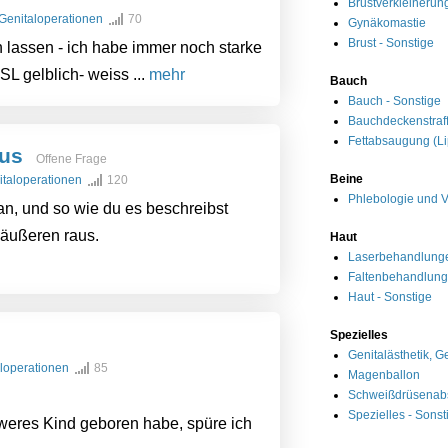
Brustverkleinerung
 Genitaloperationen
70
Gynäkomastie
Brust - Sonstige
 lassen - ich habe immer noch starke
L gelblich- weiss ...
mehr
Bauch
Bauch - Sonstige
Bauchdeckenstraf
Fettabsaugung (Li
aus
Offene Frage
Beine
italoperationen
120
Phlebologie und 
an, und so wie du es beschreibst
 äußeren raus.
Haut
Laserbehandlung
Faltenbehandlun
Haut - Sonstige
Spezielles
Genitalästhetik, G
aloperationen
85
Magenballon
Schweißdrüsena
Spezielles - Sonst
weres Kind geboren habe, spüre ich