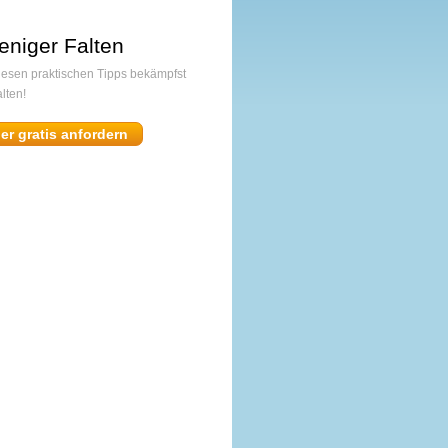
eniger Falten
diesen praktischen Tipps bekämpfst
lten!
ier gratis anfordern