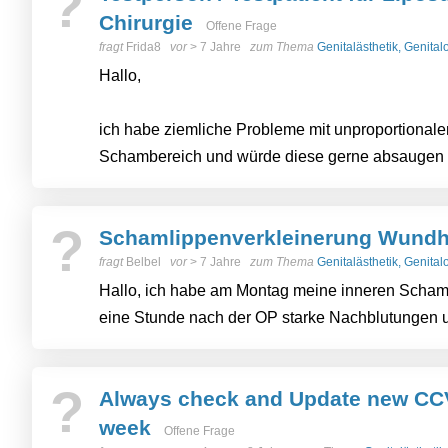
?
Chirurgie
Offene Frage
fragt
Frida8
vor
> 7 Jahre
zum Thema
Genitalästhetik, Genita
Hallo,
ich habe ziemliche Probleme mit unproportionale
Schambereich und würde diese gerne absaugen l
?
Schamlippenverkleinerung Wundh
fragt
Belbel
vor
> 7 Jahre
zum Thema
Genitalästhetik, Genita
Hallo, ich habe am Montag meine inneren Schamli
eine Stunde nach der OP starke Nachblutungen u
?
Always check and Update new CCV
week
Offene Frage