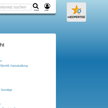
Suche
Login
ht
on
tirnlift, Halsstraffung
- Sonstige
g