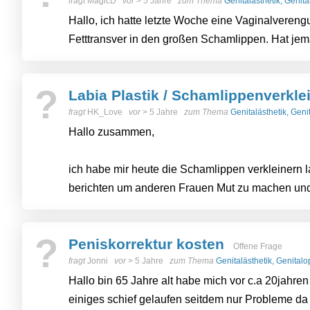
fragt
MagicD
vor
> 5 Jahre
zum Thema
Genitalästhetik, Genit
Hallo, ich hatte letzte Woche eine Vaginalvereng
Fetttransver in den großen Schamlippen. Hat jema
?
Labia Plastik / Schamlippenverkle
fragt
HK_Love
vor
> 5 Jahre
zum Thema
Genitalästhetik, Gen
Hallo zusammen,
ich habe mir heute die Schamlippen verkleinern 
berichten um anderen Frauen Mut zu machen und
?
Peniskorrektur kosten
Offene Frage
fragt
Jonni
vor
> 5 Jahre
zum Thema
Genitalästhetik, Genital
Hallo bin 65 Jahre alt habe mich vor c.a 20jahr
einiges schief gelaufen seitdem nur Probleme da 