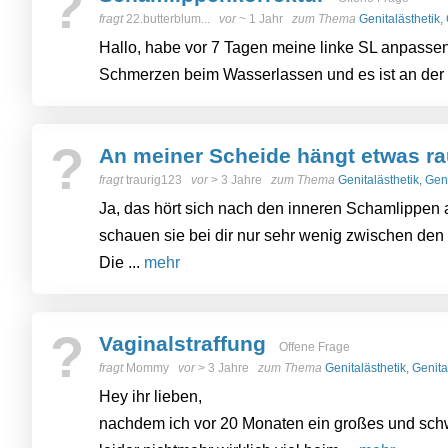
?
fragt
22.butterblum...
vor
~ 1 Jahr
zum Thema
Genitalästhetik,
Hallo, habe vor 7 Tagen meine linke SL anpassen
Schmerzen beim Wasserlassen und es ist an der S
?
An meiner Scheide hängt etwas r
fragt
traurig123
vor
> 3 Jahre
zum Thema
Genitalästhetik, Gen
Ja, das hört sich nach den inneren Schamlippen 
schauen sie bei dir nur sehr wenig zwischen den
Die ...
mehr
?
Vaginalstraffung
Offene Frage
fragt
Mommy
vor
> 3 Jahre
zum Thema
Genitalästhetik, Genit
Hey ihr lieben,
nachdem ich vor 20 Monaten ein großes und sch