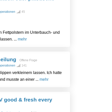
loperationen
45
n Fettpolstern im Unterbauch- und
assen. ...
mehr
eilung
Offene Frage
loperationen
141
ppen verkleinern lassen. Ich hatte
nd musste an einer ...
mehr
 good & fresh every