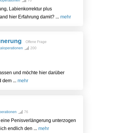
aloperationen
70
ung, Labienkorrektur plus
nd hier Erfahrung damit? ...
mehr
inerung
Offene Frage
italoperationen
200
lassen und möchte hier darüber
 dem ...
mehr
operationen
76
en eine Penisverlängerung unterzogen
ich endlich den ...
mehr