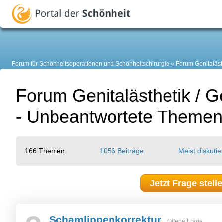
Forum für Schönheitsoperationen und Schönheitschirurgie
Forum Genitaläst
Forum Genitalästhetik / G
- Unbeantwortete Theme
166 Themen
1056 Beiträge
Meist diskutie
Jetzt Frage stell
Schamlippenkorrektur
Offene Frage