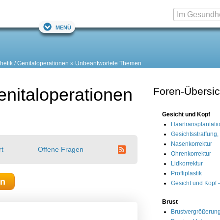
Menü
hetik / Genitaloperationen
Unbeantwortete Themen
enitaloperationen
Foren-Übersic
n
Gesicht und Kopf
Haartransplantati
Gesichtsstraffung, S
Nasenkorrektur
rt
Offene Fragen
Ohrenkorrektur
Lidkorrektur
Profliplastik
en
Gesicht und Kopf 
Brust
Brustvergrößerun