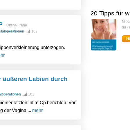
20 Tipps für w
Mit 
P
Offene Frage
du Fa
nitaloperationen
162
H
lippenverkleinerung unterzogen.
hr
er äußeren Labien durch
taloperationen
101
einer letzten Intim-Op berichten. Vor
g der Vagina ...
mehr