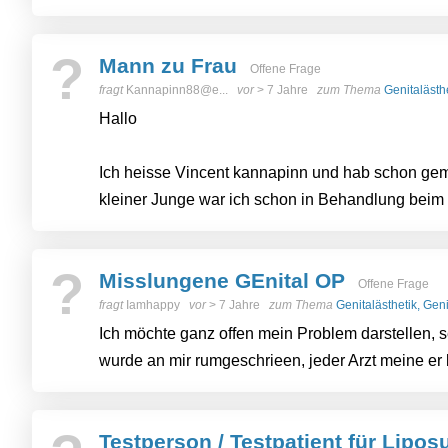
?
Mann zu Frau
Offene Frage
fragt
Kannapinn88@e...
vor
> 7 Jahre
zum Thema
Genitalästh
Hallo
Ich heisse Vincent kannapinn und hab schon geme
kleiner Junge war ich schon in Behandlung beim 
?
Misslungene GEnital OP
Offene Frage
fragt
Iamhappy
vor
> 7 Jahre
zum Thema
Genitalästhetik, Gen
Ich möchte ganz offen mein Problem darstellen, s
wurde an mir rumgeschrieen, jeder Arzt meine er 
Testperson / Testpatient für Lipos