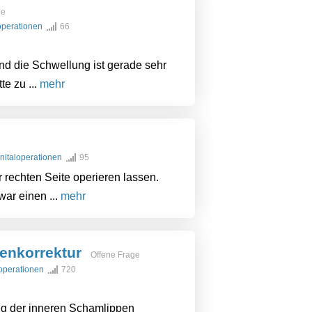
ge
loperationen
66
nd die Schwellung ist gerade sehr
te zu ...
mehr
enitaloperationen
95
 rechten Seite operieren lassen.
war einen ...
mehr
ienkorrektur
Offene Frage
loperationen
720
ng der inneren Schamlippen