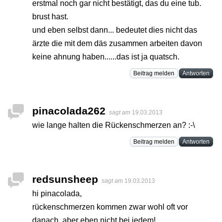
erstmal noch gar nicht bestätigt, das du eine tub.
brust hast.
und eben selbst dann... bedeutet dies nicht das
ärzte die mit dem däs zusammen arbeiten davon
keine ahnung haben......das ist ja quatsch.
Beitrag melden
Antworten
pinacolada262
sagt am
19.03.2013
wie lange halten die Rückenschmerzen an? :-\
Beitrag melden
Antworten
redsunsheep
sagt am
19.03.2013
hi pinacolada,
rückenschmerzen kommen zwar wohl oft vor
danach, aber eben nicht bei jedem!