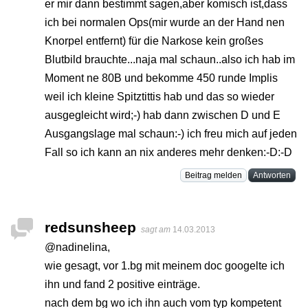
er mir dann bestimmt sagen,aber komisch ist,dass
ich bei normalen Ops(mir wurde an der Hand nen
Knorpel entfernt) für die Narkose kein großes
Blutbild brauchte...naja mal schaun..also ich hab im
Moment ne 80B und bekomme 450 runde Implis
weil ich kleine Spitztittis hab und das so wieder
ausgegleicht wird;-) hab dann zwischen D und E
Ausgangslage mal schaun:-) ich freu mich auf jeden
Fall so ich kann an nix anderes mehr denken:-D:-D
Beitrag melden
Antworten
redsunsheep
sagt am
14.03.2013
@nadinelina,
wie gesagt, vor 1.bg mit meinem doc googelte ich
ihn und fand 2 positive einträge.
nach dem bg wo ich ihn auch vom typ kompetent