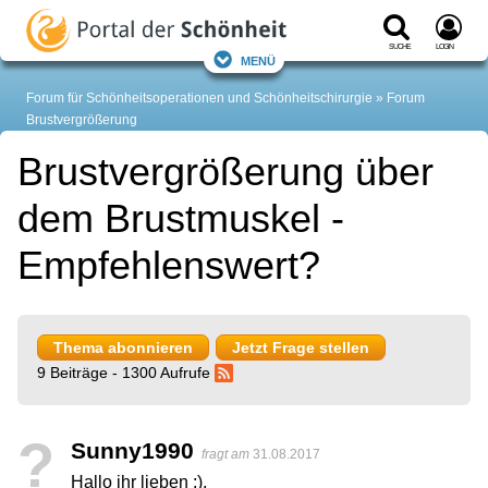
Suche
Login
Menü
Forum für Schönheitsoperationen und Schönheitschirurgie
Forum
Brustvergrößerung
Brustvergrößerung über
dem Brustmuskel -
Empfehlenswert?
Thema abonnieren
Jetzt Frage stellen
9 Beiträge - 1300 Aufrufe
?
Sunny1990
fragt am
31.08.2017
Hallo ihr lieben :),