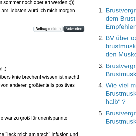
rm sommer noch operiert werden :)))
Brustverg
 :) am liebsten würd ich mich morgen
dem Brust
Empfehlen
Beitrag melden
Antworten
BV über o
brustmusk
den Musk
Brustverg
! :)
Brustmusk
übers knie brechen! wissen ist macht!
Wie viel m
 von anderen größtenteils positives
Brustmuske
halb" ?
Brustverg
ude war zu groß für unentspannte
Brustmusk
ne "leck mich am arsch" infusion und