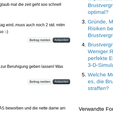
Brustverg
laub mal die zeit geht soo schnell
optimal?
Gründe, M
tag wird..muss auch noch 2 std. mitm
Risiken be
o :-)
Brustverg
Beitrag melden
Antworten
Brustverg
Weniger R
perfekte 
3-D-Simul
 zur Beruhigung geben lassen! Was
Welche Mö
es, die Br
Beitrag melden
Antworten
straffen?
Verwandte Fo
ÄS beworben und die nette dame am