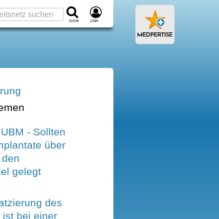
Suche
Login
erung
hemen
UBM - Sollten
mplantate über
 den
el gelegt
atzierung des
ist bei einer