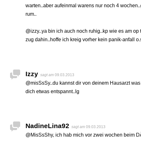
warten..aber aufeinmal warens nur noch 4 wochen..g
rum..
@izzy..ya bin ich auch noch ruhig..kp wie es am op 
zug dahin..hoffe ich kreig vorher kein panik-anfall o.s
Izzy
sagt am
09.03.2013
@misSsSy..du kannst dir von deinem Hausarzt was
dich etwas entspannt..lg
NadineLina92
sagt am
09.03.2013
@MisSsShy, ich hab mich vor zwei wochen beim D