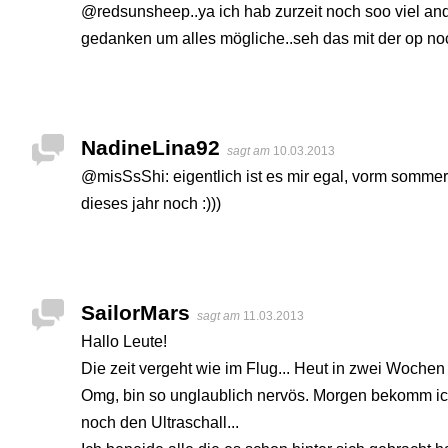
@redsunsheep..ya ich hab zurzeit noch soo viel and
gedanken um alles mögliche..seh das mit der op no
NadineLina92
sagt am
10.03.2013
@misSsShi: eigentlich ist es mir egal, vorm sommer
dieses jahr noch :)))
SailorMars
sagt am
11.03.2013
Hallo Leute!
Die zeit vergeht wie im Flug... Heut in zwei Woche
Omg, bin so unglaublich nervös. Morgen bekomm ic
noch den Ultraschall...