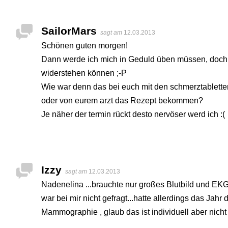
SailorMars
sagt am
12.03.2013
Schönen guten morgen!
Dann werde ich mich in Geduld üben müssen, doch 
widerstehen können ;-P
Wie war denn das bei euch mit den schmerztabletten,
oder von eurem arzt das Rezept bekommen?
Je näher der termin rückt desto nervöser werd ich :(
Izzy
sagt am
12.03.2013
Nadenelina ...brauchte nur großes Blutbild und EKG 
war bei mir nicht gefragt...hatte allerdings das Jah
Mammographie , glaub das ist individuell aber nicht P