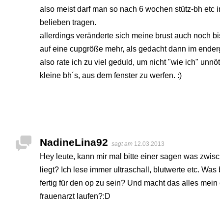
also meist darf man so nach 6 wochen stütz-bh etc i
belieben tragen.
allerdings veränderte sich meine brust auch noch bi
auf eine cupgröße mehr, als gedacht dann im enderg
also rate ich zu viel geduld, um nicht "wie ich" unnö
kleine bh´s, aus dem fenster zu werfen. :)
NadineLina92
sagt am
12.03.2013
Hey leute, kann mir mal bitte einer sagen was zwi
liegt? Ich lese immer ultraschall, blutwerte etc. Was
fertig für den op zu sein? Und macht das alles mei
frauenarzt laufen?:D