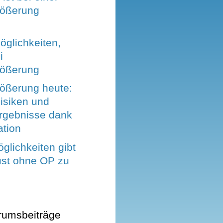
rößerung
öglichkeiten,
i
rößerung
rößerung heute:
isiken und
Ergebnisse dank
ation
glichkeiten gibt
ust ohne OP zu
rumsbeiträge