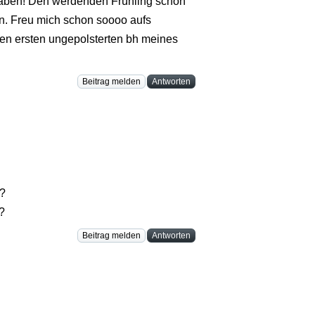
 haben! Den werdenden Frühling schon
n. Freu mich schon soooo aufs
en ersten ungepolsterten bh meines
Beitrag melden
Antworten
n?
?
Beitrag melden
Antworten