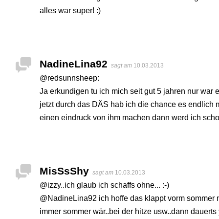
alles war super! :)
NadineLina92
sagt am
10.03.2013
@redsunnsheep:
Ja erkundigen tu ich mich seit gut 5 jahren nur war e
jetzt durch das DÄS hab ich die chance es endlich 
einen eindruck von ihm machen dann werd ich schon fü
MisSsShy
sagt am
10.03.2013
@izzy..ich glaub ich schaffs ohne... :-)
@NadineLina92 ich hoffe das klappt vorm sommer no
immer sommer wär..bei der hitze usw..dann dauerts 