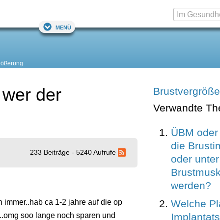
Menü
rößerung
 wer der
Brustvergröß
Verwandte T
ÜBM oder 
die Brusti
233 Beiträge - 5240 Aufrufe
oder unter
Brustmusk
werden?
Welche Pl
immer..hab ca 1-2 jahre auf die op
Implantats 
e..omg soo lange noch sparen und