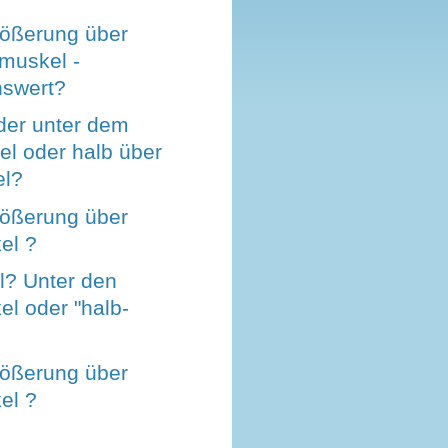
rößerung über
muskel -
swert?
der unter dem
el oder halb über
el?
rößerung über
el ?
l? Unter den
l oder "halb-
rößerung über
el ?