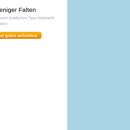
eniger Falten
diesen praktischen Tipps bekämpfst
lten!
ier gratis anfordern