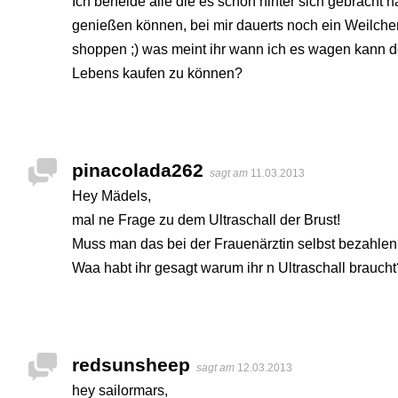
Ich beneide alle die es schon hinter sich gebracht
genießen können, bei mir dauerts noch ein Weilche
shoppen ;) was meint ihr wann ich es wagen kann d
Lebens kaufen zu können?
pinacolada262
sagt am
11.03.2013
Hey Mädels,
mal ne Frage zu dem Ultraschall der Brust!
Muss man das bei der Frauenärztin selbst bezahle
Waa habt ihr gesagt warum ihr n Ultraschall braucht
redsunsheep
sagt am
12.03.2013
hey sailormars,