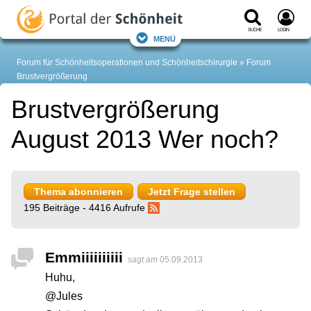
Suche
Login
Menü
Forum für Schönheitsoperationen und Schönheitschirurgie
Forum
Brustvergrößerung
Brustvergrößerung
August 2013 Wer noch?
Thema abonnieren
Jetzt Frage stellen
195 Beiträge - 4416 Aufrufe
Emmiiiiiiiiii
sagt am
05.09.2013
Huhu,
@Jules