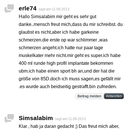
erle74
sagt am
11.09.2013
Hallo Simsalabim mir geht es sehr gut
danke..mensch freut mich,dass du mir schreibst. du
glaubst es nicht,aber ich habe garkeine
schmerzen.die erste op war schlimmer ,was
schmerzen angeht.ich hatte nur paar tage
muskelkater mehr nicht.mir geht es super.ich habe
400 ml runde high profil implantate bekommen
ubm.ich habe einen sport bh an,und der hat die
größe von 85D.doch ich muss sagen,es gefällt mir
.es wurde auch beidseitig gestrafft.bin zufrieden.
Beitrag melden
Antworten
Simsalabim
sagt am
11.09.2013
Klar , hab ja daran gedacht ;) Das freut mich aber,