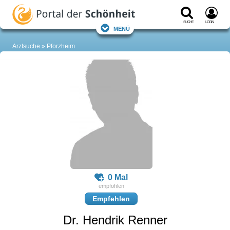
Suche
Login
Menü
Arztsuche
Pforzheim
0 Mal
Empfehlen
Dr. Hendrik Renner