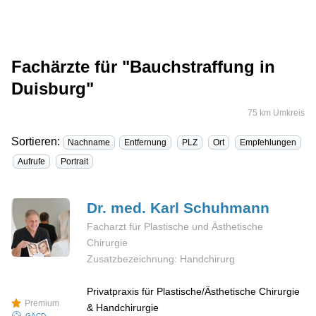
Fachärzte für "Bauchstraffung in
Duisburg"
75 km Umkreis
Sortieren:
Nachname
Entfernung
PLZ
Ort
Empfehlungen
Aufrufe
Portrait
Dr. med. Karl
Schuhmann
Facharzt für Plastische und Ästhetische
Chirurgie
Zusatzbezeichnung: Handchirurg
Privatpraxis für Plastische/Ästhetische Chirurgie
Premium
& Handchirurgie
GÄCD