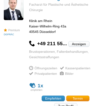
Facharzt für Plastische und Ästhetische
Chirurgie
Klinik am Rhein
Kaiser-Wilhelm-Ring 43a
Premium
40545
Düsseldorf
DGPRÄC
+49 211 55...
Anzeigen
Brustoperationen, Faltenbehandlungen,
Gesichtsstraffungen
Öffnungszeiten
Kassenpatienten
Privatpatienten
Bilder
1x
Empfehlen
Termin