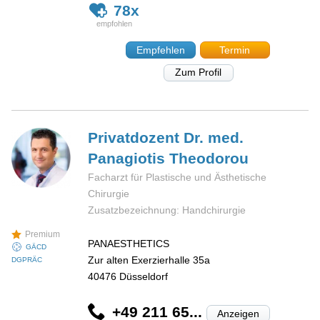
78x
Empfehlen
Termin
Zum Profil
Privatdozent Dr. med.
Panagiotis
Theodorou
Facharzt für Plastische und Ästhetische
Chirurgie
Zusatzbezeichnung: Handchirurgie
Premium
PANAESTHETICS
GÄCD
Zur alten Exerzierhalle 35a
DGPRÄC
40476
Düsseldorf
+49 211 65...
Anzeigen