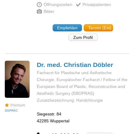
Öffnungszeiten
Privatpatienten
Bilder
Empfehlen
Termin (Ext)
Zum Profil
Dr. med. Christian
Döbler
Facharzt für Plastische und Ästhetische
Chirurgie, Europäischer Facharzt / Fellow of the
European Board of Plastic, Reconstructive and
Aesthetic Surgery (EBOPRAS)
Zusatzbezeichnung: Handchirurgie
Premium
DGPRÄC
Siegesstr. 84
42285
Wuppertal