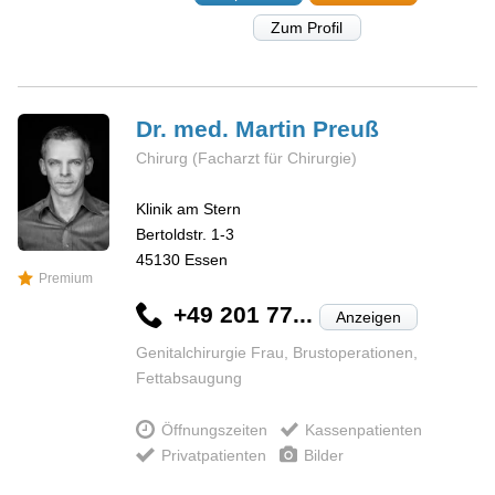
Zum Profil
Dr. med. Martin
Preuß
Chirurg (Facharzt für Chirurgie)
Klinik am Stern
Bertoldstr. 1-3
45130
Essen
Premium
+49 201 77...
Anzeigen
Genitalchirurgie Frau, Brustoperationen,
Fettabsaugung
Öffnungszeiten
Kassenpatienten
Privatpatienten
Bilder