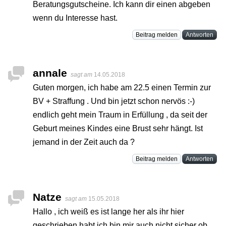
Beratungsgutscheine. Ich kann dir einen abgeben
wenn du Interesse hast.
Beitrag melden
Antworten
annale
sagt am
14.05.2018
Guten morgen, ich habe am 22.5 einen Termin zur
BV + Straffung . Und bin jetzt schon nervös :-)
endlich geht mein Traum in Erfüllung , da seit der
Geburt meines Kindes eine Brust sehr hängt. Ist
jemand in der Zeit auch da ?
Beitrag melden
Antworten
Natze
sagt am
15.05.2018
Hallo , ich weiß es ist lange her als ihr hier
geschrieben habt,ich bin mir auch nicht sicher ob