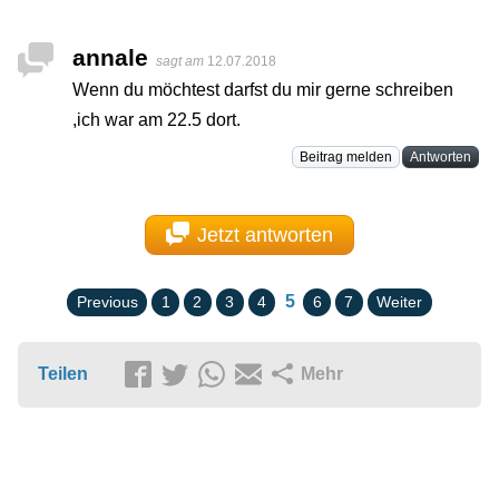
annale
sagt am
12.07.2018
Wenn du möchtest darfst du mir gerne schreiben
,ich war am 22.5 dort.
Beitrag melden
Antworten
Jetzt antworten
5
Previous
1
2
3
4
6
7
Weiter
Teilen
Mehr