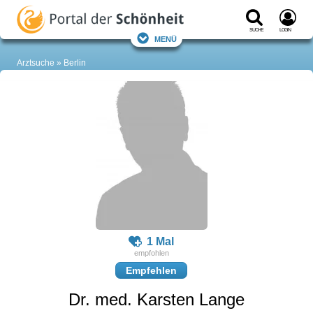
Suche
Login
Menü
Arztsuche
Berlin
1 Mal
Empfehlen
Dr. med. Karsten Lange