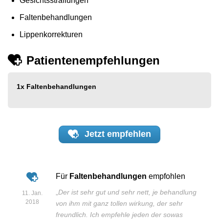
Gesichtsstraffungen
Faltenbehandlungen
Lippenkorrekturen
Patientenempfehlungen
1x
Faltenbehandlungen
Jetzt
empfehlen
Für
Faltenbehandlungen
empfohlen
„
Der ist sehr gut und sehr nett, je behandlung
11. Jan.
2018
von ihm mit ganz tollen wirkung, der sehr
freundlich. Ich empfehle jeden der sowas