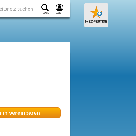
Suche
Login
min
vereinbaren