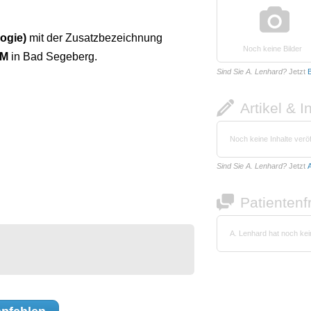
ogie)
mit der Zusatzbezeichnung
Noch keine Bilder
AM
in Bad Segeberg.
Sind Sie A. Lenhard?
Jetzt
B
Artikel & I
Noch keine Inhalte veröf
Sind Sie A. Lenhard?
Jetzt
A
Patienten
A. Lenhard hat noch ke