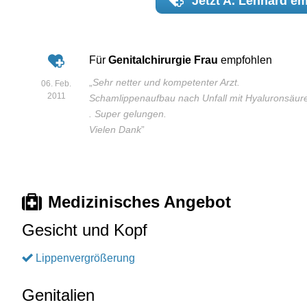
Jetzt
A. Lenhard
em
Für
Genitalchirurgie Frau
empfohlen
„
Sehr netter und kompetenter Arzt.
06. Feb.
2011
Schamlippenaufbau nach Unfall mit Hyaluronsäur
. Super gelungen.
Vielen Dank
”
Medizinisches Angebot
Gesicht und Kopf
Lippenvergrößerung
Genitalien