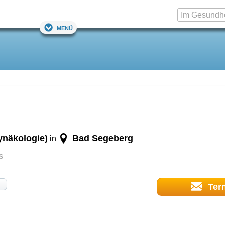
Menü
ynäkologie)
Bad Segeberg
in
s
Ter