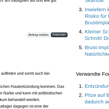
Skandal
V am häufigsten auf und wie gut
Inwiefern 
Risiko für
Brustimpl
Kleiner Sc
Beitrag melden
Antworten
Schnitt! D
Brust-Impl
Natürlich
Verwandte Fo
auftreten und somit auch bei
Entzündun
chlichen Hautentzündung kommen. Das
der Narbe und kann mit antibiotischen
Pilze auf 
tikum behandelt werden.
dadurch a
atlager dagegen ist eine der