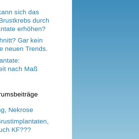
kann sich das
 Brustkrebs durch
antate erhöhen?
hnitt? Gar kein
ie neuen Trends.
antate:
keit nach Maß
rumsbeiträge
g, Nekrose
Brustimplantaten,
uch KF???