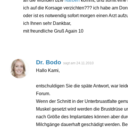
an die Wunden bzw
Narben
kommt, und somit eine
ich auf die Korsage verzichten??? ich habe am Don
oder ist es notwendig sofort morgen einen Arzt auf
ich Ihnen sehr Dankbar,
mit freundliche Gruß Again 10
Dr. Bodo
sagt am
24.11.2010
Hallo Kami,
entschuldigen Sie die späte Antwort, war leide
Forum.
Wenn der Schnitt in der Unterbruastfalte gem
Muskel gesetzt wird werden die Brustdrüse un
nach Größe des Implantates können aber du
Milchgänge dauerhaft geschädigt werden. Bei