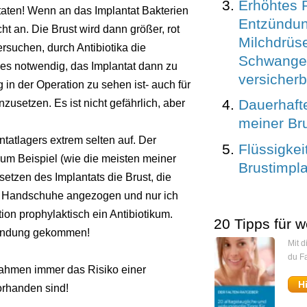
Erhöhtes R
aten! Wenn an das Implantat Bakterien
Entzündun
 an. Die Brust wird dann größer, rot
Milchdrüs
rsuchen, durch Antibiotika die
Schwanger
es notwendig, das Implantat dann zu
versicher
in der Operation zu sehen ist- auch für
Dauerhaft
usetzen. Es ist nicht gefährlich, aber
meiner Br
tatlagers extrem selten auf. Der
Flüssigkei
zum Beispiel (wie die meisten meiner
Brustimpla
etzen des Implantats die Brust, die
e Handschuhe angezogen und nur ich
ion prophylaktisch ein Antibiotikum.
20 Tipps für w
tzündung gekommen!
Mit 
du Fa
ßnahmen immer das Risiko einer
H
orhanden sind!