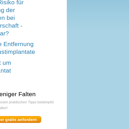
isiko für
g der
en bei
schaft -
bar?
e Entfernung
ustimplantate
t um
ntat
eniger Falten
diesen praktischen Tipps bekämpfst
lten!
ier gratis anfordern