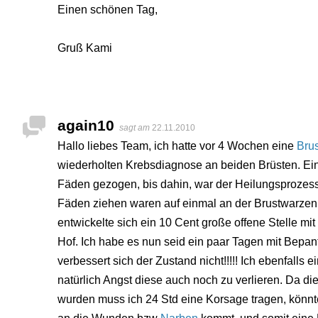
Einen schönen Tag,
Gruß Kami
again10
sagt am
22.11.2010
Hallo liebes Team, ich hatte vor 4 Wochen eine
Brus
wiederholten Krebsdiagnose an beiden Brüsten. Ei
Fäden gezogen, bis dahin, war der Heilungsprozes
Fäden ziehen waren auf einmal an der Brustwarzen 
entwickelte sich ein 10 Cent große offene Stelle m
Hof. Ich habe es nun seid ein paar Tagen mit Bepant
verbessert sich der Zustand nicht!!!!! Ich ebenfalls
natürlich Angst diese auch noch zu verlieren. Da di
wurden muss ich 24 Std eine Korsage tragen, könnte