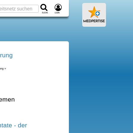
Suche
Login
erung
ung »
hemen
tate - der