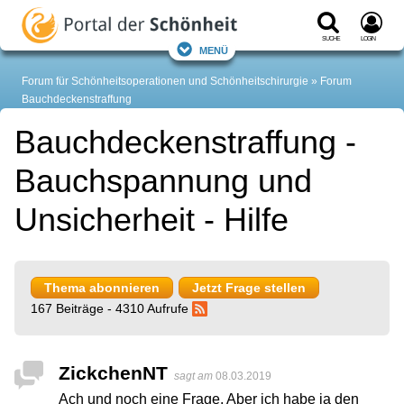
Suche
Login
Menü
Forum für Schönheitsoperationen und Schönheitschirurgie
Forum
Bauchdeckenstraffung
Bauchdeckenstraffung -
Bauchspannung und
Unsicherheit - Hilfe
Thema abonnieren
Jetzt Frage stellen
167 Beiträge - 4310 Aufrufe
ZickchenNT
sagt am
08.03.2019
Ach und noch eine Frage. Aber ich habe ja den