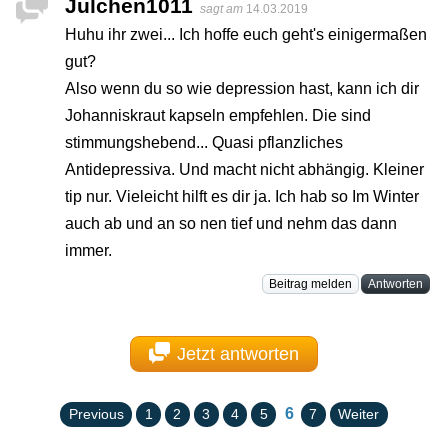
Julchen1011
sagt am
14.03.2019
Huhu ihr zwei... Ich hoffe euch geht's einigermaßen
gut?
Also wenn du so wie depression hast, kann ich dir
Johanniskraut kapseln empfehlen. Die sind
stimmungshebend... Quasi pflanzliches
Antidepressiva. Und macht nicht abhängig. Kleiner
tip nur. Vieleicht hilft es dir ja. Ich hab so Im Winter
auch ab und an so nen tief und nehm das dann
immer.
Beitrag melden
Antworten
Jetzt antworten
6
Previous
1
2
3
4
5
7
Weiter