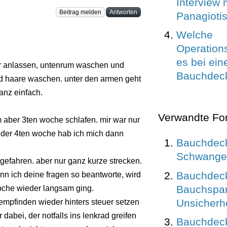
Interview m
Beitrag melden
Antworten
Panagioti
Welche
Operation
es bei ein
er anlassen, untenrum waschen und
Bauchdeck
d haare waschen. unter den armen geht
nz einfach.
Verwandte Fo
m aber 3ten woche schlafen. mir war nur
der 4ten woche hab ich mich dann
Bauchdeck
Schwanger
gefahren. aber nur ganz kurze strecken.
Bauchdeck
nn ich deine fragen so beantworte, wird
Bauchspa
woche wieder langsam ging.
Unsicherhe
mpfinden wieder hinters steuer setzen
 dabei, der notfalls ins lenkrad greifen
Bauchdeck