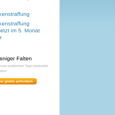
enstraffung
enstraffung
etzt im 5. Monat
r
eniger Falten
diesen praktischen Tipps bekämpfst
lten!
ier gratis anfordern