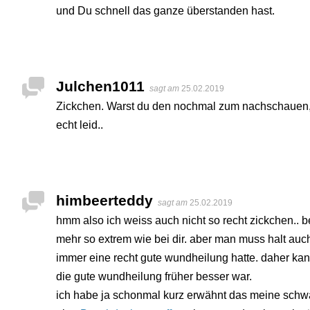
und Du schnell das ganze überstanden hast.
Julchen1011
sagt am
25.02.2019
Zickchen. Warst du den nochmal zum nachschauen, d
echt leid..
himbeerteddy
sagt am
25.02.2019
hmm also ich weiss auch nicht so recht zickchen.. b
mehr so extrem wie bei dir. aber man muss halt auc
immer eine recht gute wundheilung hatte. daher kan
die gute wundheilung früher besser war.
ich habe ja schonmal kurz erwähnt das meine schwä