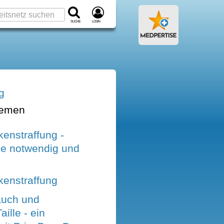
Suche
Login
g
hemen
enstraffung -
ie notwendig und
enstraffung
auch und
ille - ein