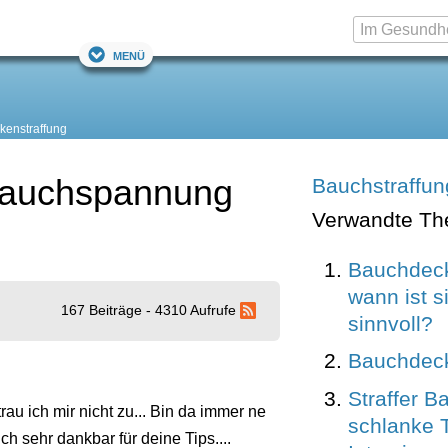
Menü
enstraffung
Bauchspannung
Bauchstraffun
Verwandte T
Bauchdeck
wann ist s
167 Beiträge - 4310 Aufrufe
sinnvoll?
Bauchdeck
Straffer B
rau ich mir nicht zu... Bin da immer ne
schlanke Ta
ich sehr dankbar für deine Tips....