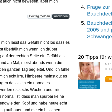
mt auch nicht gewesen, aber mich
Frage zur
Bauchdeck
Beitrag melden
Antworten
Bauchdeck
2005 und j
Schwange
 mich lässt das Gefühl nicht los dass es
gst überfällt mich wenn ich drüber
 auf der rechten Seite ein Gefühl als
20 Tipps für w
 und an Mal, meist abends wenn die
Mit 
den ganzen Tag begleitet. Und ich fühle
du Fa
ich echt irre. Himbeere meinst du: es
H
rgen dass sich ein normales
ag werden es sechs Wochen und mir
s normal ist, dass man spürbar keine
rgendwie den Kopf und habe heute echt
enig aufbauen und mir ein bisschen