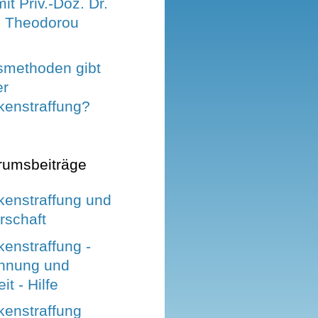
it Priv.-Doz. Dr.
s Theodorou
smethoden gibt
er
enstraffung?
rumsbeiträge
enstraffung und
schaft
enstraffung -
nnung und
it - Hilfe
enstraffung