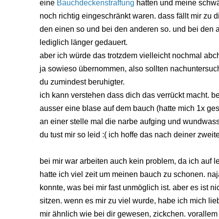
eine
Bauchdeckenstraffung
hatten und meine schwä
noch richtig eingeschränkt waren. dass fällt mir zu dir
den einen so und bei den anderen so. und bei den a
lediglich länger gedauert.
aber ich würde das trotzdem vielleicht nochmal abch
ja sowieso übernommen, also sollten nachuntersuc
du zumindest beruhigter.
ich kann verstehen dass dich das verrückt macht. bei
ausser eine blase auf dem bauch (hatte mich 1x ge
an einer stelle mal die narbe aufging und wundwasser
du tust mir so leid :( ich hoffe das nach deiner zweit
bei mir war arbeiten auch kein problem, da ich auf le
hatte ich viel zeit um meinen bauch zu schonen. naja 
konnte, was bei mir fast unmöglich ist. aber es ist n
sitzen. wenn es mir zu viel wurde, habe ich mich lieb
mir ähnlich wie bei dir gewesen, zickchen. vorallem 