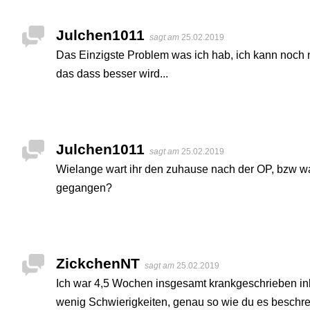
Julchen1011
sagt am
25.02.2019
Das Einzigste Problem was ich hab, ich kann noch n
das dass besser wird...
Julchen1011
sagt am
25.02.2019
Wielange wart ihr den zuhause nach der OP, bzw wan
gegangen?
ZickchenNT
sagt am
25.02.2019
Ich war 4,5 Wochen insgesamt krankgeschrieben ink
wenig Schwierigkeiten, genau so wie du es beschreib