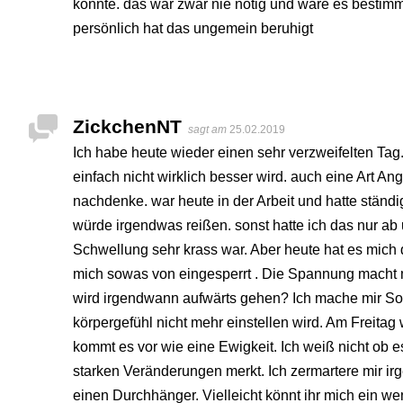
konnte. das war zwar nie nötig und wäre es bestim
persönlich hat das ungemein beruhigt
ZickchenNT
sagt am
25.02.2019
Ich habe heute wieder einen sehr verzweifelten Tag.
einfach nicht wirklich besser wird. auch eine Art An
nachdenke. war heute in der Arbeit und hatte ständig
würde irgendwas reißen. sonst hatte ich das nur ab
Schwellung sehr krass war. Aber heute hat es mich 
mich sowas von eingesperrt . Die Spannung macht m
wird irgendwann aufwärts gehen? Ich mache mir So
körpergefühl nicht mehr einstellen wird. Am Freit
kommt es vor wie eine Ewigkeit. Ich weiß nicht ob e
starken Veränderungen merkt. Ich zermartere mir i
einen Durchhänger. Vielleicht könnt ihr mich ein w