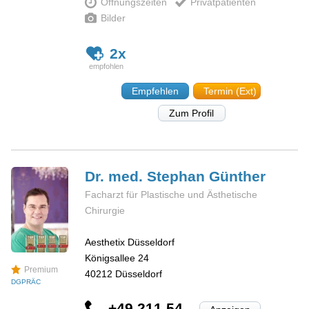
Öffnungszeiten
Privatpatienten
Bilder
2x
Empfehlen
Termin (Ext)
Zum Profil
Dr. med. Stephan
Günther
Facharzt für Plastische und Ästhetische
Chirurgie
Aesthetix Düsseldorf
Königsallee 24
Premium
40212
Düsseldorf
DGPRÄC
+49 211 54...