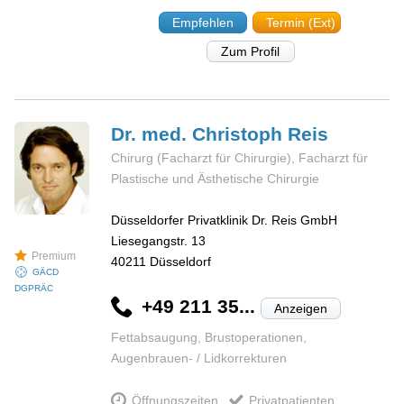
Empfehlen
Termin (Ext)
Zum Profil
Dr. med. Christoph
Reis
Chirurg (Facharzt für Chirurgie), Facharzt für
Plastische und Ästhetische Chirurgie
Düsseldorfer Privatklinik Dr. Reis GmbH
Liesegangstr. 13
Premium
40211
Düsseldorf
GÄCD
DGPRÄC
+49 211 35...
Anzeigen
Fettabsaugung, Brustoperationen,
Augenbrauen- / Lidkorrekturen
Öffnungszeiten
Privatpatienten