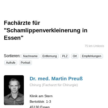
Fachärzte für
"Schamlippenverkleinerung in
Essen"
75 km Umkreis
Sortieren:
Nachname
Entfernung
PLZ
Ort
Empfehlungen
Aufrufe
Portrait
Dr. med. Martin
Preuß
Chirurg (Facharzt für Chirurgie)
Klinik am Stern
Bertoldstr. 1-3
45130
Essen