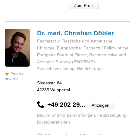
Zum Profil
Dr. med. Christian
Döbler
Facharzt für Plastische und Ästhetische
Chirurgie, Europäischer Facharzt / Fellow of the
European Board of Plastic, Reconstructive and
Aesthetic Surgery (EBOPRAS)
Zusatzbezeichnung: Handchirurgie
Premium
DGPRÄC
Siegesstr. 84
42285
Wuppertal
+49 202 29...
Anzeigen
Bauch- und Körperstraffungen, Fettabsaugung,
Brustoperationen