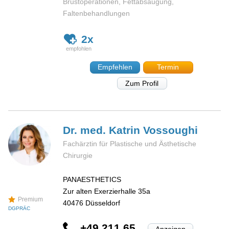
Brustoperationen, Fettabsaugung,
Faltenbehandlungen
2x
Empfehlen
Termin
Zum Profil
Dr. med. Katrin
Vossoughi
Fachärztin für Plastische und Ästhetische
Chirurgie
PANAESTHETICS
Zur alten Exerzierhalle 35a
Premium
40476
Düsseldorf
DGPRÄC
+49 211 65...