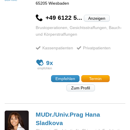
65205
Wiesbaden
+49 6122 5...
Anzeigen
Brustoperationen, Gesichtsstraffungen, Bauch-
und Körperstraffungen
Kassenpatienten
Privatpatienten
9x
Empfehlen
Termin
Zum Profil
MUDr./Univ.Prag Hana
Sladkova