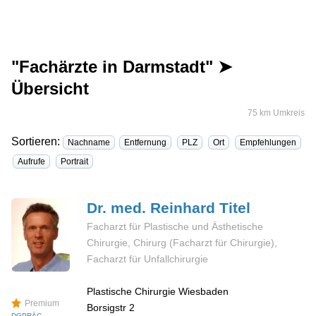
"Fachärzte in Darmstadt" ➤
Übersicht
75 km Umkreis
Sortieren:
Nachname
Entfernung
PLZ
Ort
Empfehlungen
Aufrufe
Portrait
Dr. med. Reinhard
Titel
Facharzt für Plastische und Ästhetische
Chirurgie, Chirurg (Facharzt für Chirurgie),
Facharzt für Unfallchirurgie
Plastische Chirurgie Wiesbaden
Premium
Borsigstr 2
DGPRÄC