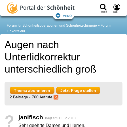
Suche
Login
Menü
Forum für Schönheitsoperationen und Schönheitschirurgie
Forum
Lidkorrektur
Augen nach
Unterlidkorrektur
unterschiedlich groß
Thema abonnieren
Jetzt Frage stellen
2 Beiträge - 700 Aufrufe
?
janifisch
fragt am
11.12.2010
Sehr geehrte Damen und Herren,