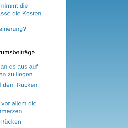
nimmt die
sse die Kosten
leinerung?
rumsbeiträge
man es aus auf
n zu liegen
f dem Rücken
t vor allem die
hmerzen
 Rücken