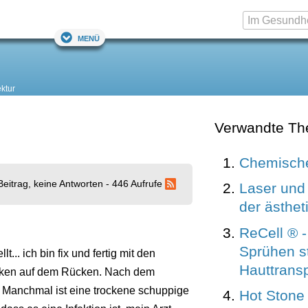
Menü
ektur
Verwandte T
Chemische
Beitrag, keine Antworten - 446 Aufrufe
Laser und 
der ästhet
ReCell ® 
Sprühen st
t... ich bin fix und fertig mit den
Hauttransp
ecken auf dem Rücken. Nach dem
. Manchmal ist eine trockene schuppige
Hot Ston