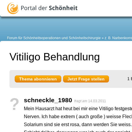
Forum für Schönheitsoperationen und Schönheitschirurgie
z. B. Narbenkorr
Vitiligo Behandlung
1 
Thema abonnieren
Jetzt Frage stellen
?
schneckle_1980
fragt am
14.03.2011
Mein Hausarzt hat heut bei mir eine Vitiligo festgestell
Nerven. Ich habe extrem ( auch große ) weisse Fl
Solarium sind sie erst rosa, dann werden Sie weiss