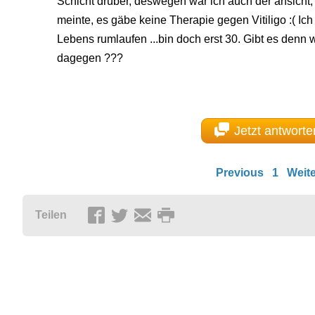
Schicht drüber, deswegen war ich auch der ansicht, d
meinte, es gäbe keine Therapie gegen Vitiligo :( Ic
Lebens rumlaufen ...bin doch erst 30. Gibt es denn w
dagegen ???
Jetzt antworte
Previous
1
Weite
Teilen