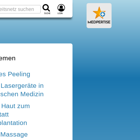
Suche
Login
hemen
s Peeling
Lasergeräte in
ischen Medizin
- Haut zum
att
lantation
e Massage