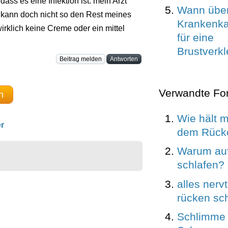
ass es eine Infektion ist. mein Arzt
Wann über
h kann doch nicht so den Rest meines
Krankenka
irklich keine Creme oder ein mittel
für eine
Brustverk
Beitrag melden
Antworten
Verwandte Fo
n
Wie hält 
r
dem Rücke
Warum au
schlafen?
alles nerv
rücken sc
Schlimme