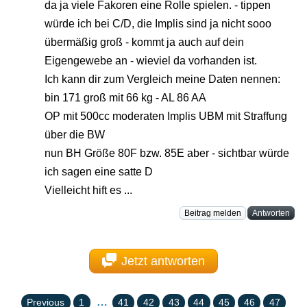
da ja viele Fakoren eine Rolle spielen. - tippen
würde ich bei C/D, die Implis sind ja nicht sooo
übermäßig groß - kommt ja auch auf dein
Eigengewebe an - wieviel da vorhanden ist.
Ich kann dir zum Vergleich meine Daten nennen:
bin 171 groß mit 66 kg - AL 86 AA
OP mit 500cc moderaten Implis UBM mit Straffung
über die BW
nun BH Größe 80F bzw. 85E aber - sichtbar würde
ich sagen eine satte D
Vielleicht hift es ...
Beitrag melden
Antworten
Jetzt antworten
…
Previous
1
41
42
43
44
45
46
47