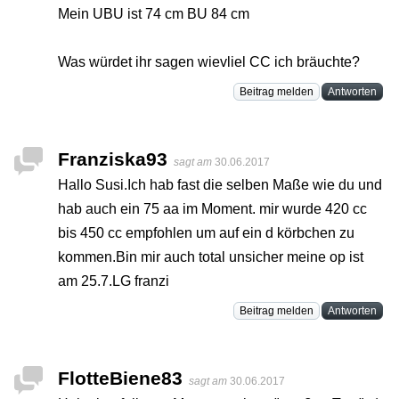
Mein UBU ist 74 cm BU 84 cm
Was würdet ihr sagen wievliel CC ich bräuchte?
Beitrag melden
Antworten
Franziska93
sagt am
30.06.2017
Hallo Susi.Ich hab fast die selben Maße wie du und
hab auch ein 75 aa im Moment. mir wurde 420 cc
bis 450 cc empfohlen um auf ein d körbchen zu
kommen.Bin mir auch total unsicher meine op ist
am 25.7.LG franzi
Beitrag melden
Antworten
FlotteBiene83
sagt am
30.06.2017