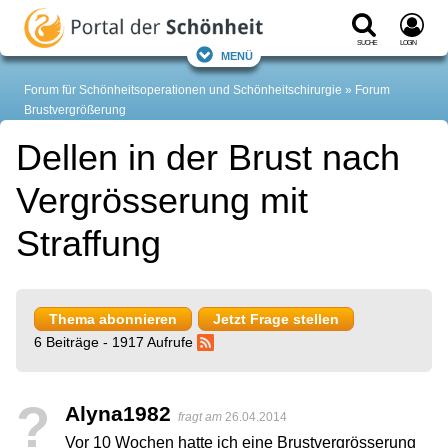
Suche
Login
Menü
Forum für Schönheitsoperationen und Schönheitschirurgie
Forum
Brustvergrößerung
Dellen in der Brust nach
Vergrösserung mit
Straffung
Thema abonnieren
Jetzt Frage stellen
6 Beiträge - 1917 Aufrufe
?
Alyna1982
fragt am
26.04.2014
Vor 10 Wochen hatte ich eine Brustvergrösserung