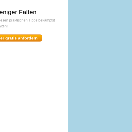
eniger Falten
diesen praktischen Tipps bekämpfst
lten!
ier gratis anfordern