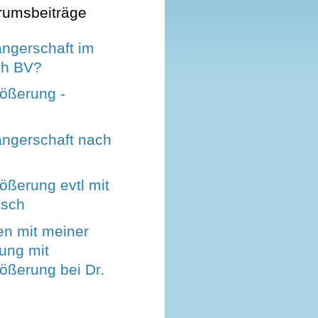
rumsbeiträge
ngerschaft im
ch BV?
rößerung -
ngerschaft nach
ößerung evtl mit
nsch
en mit meiner
fung mit
ößerung bei Dr.