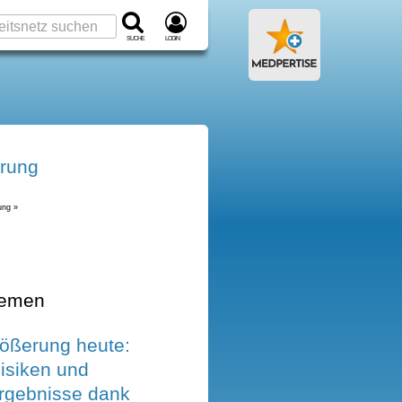
Suche
Login
erung
ung »
hemen
rößerung heute:
isiken und
Ergebnisse dank