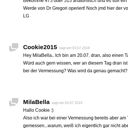
Bekomme 475 oder 515 anatomisch und es soll ein v
Werde von Dr Gregori operiert! Noch jmd hier der vo
LG
Cookie2015
sagt am
03.07.2016
Hey MilaBella.. Ich bin am 20.07. dran, also einen T
Würd auch gern wissen, wer an diesem Tag dran ist :
bei der Vermessung? Was wird da genau gemacht?
MilaBella
sagt am
03.07.2016
Hallo Cookie :)
Also ich war bei einer Vermessung bereits aber am 
gemessen...warum, weiß ich eigentlich gar nicht aber 