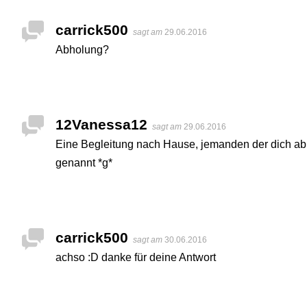
carrick500
sagt am
29.06.2016
Abholung?
12Vanessa12
sagt am
29.06.2016
Eine Begleitung nach Hause, jemanden der dich abh
genannt *g*
carrick500
sagt am
30.06.2016
achso :D danke für deine Antwort