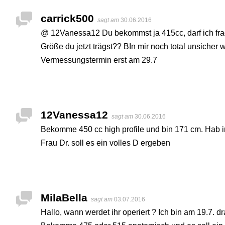
carrick500
sagt am
30.06.2016
@ 12Vanessa12 Du bekommst ja 415cc, darf ich fra
Größe du jetzt trägst?? BIn mir noch total unsiche
Vermessungstermin erst am 29.7
12Vanessa12
sagt am
30.06.2016
Bekomme 450 cc high profile und bin 171 cm. Hab 
Frau Dr. soll es ein volles D ergeben
MilaBella
sagt am
03.07.2016
Hallo, wann werdet ihr operiert ? Ich bin am 19.7. 