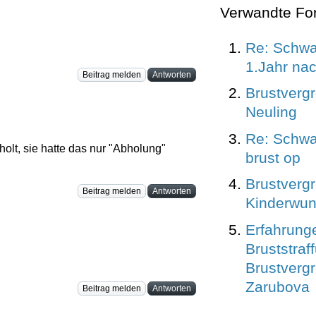
Verwandte Fo
Re: Schwa
1.Jahr na
Beitrag melden
Antworten
Brustverg
Neuling
Re: Schwa
olt, sie hatte das nur "Abholung"
brust op
Brustvergr
Beitrag melden
Antworten
Kinderwu
Erfahrung
Bruststraf
Brustvergr
Zarubova
Beitrag melden
Antworten