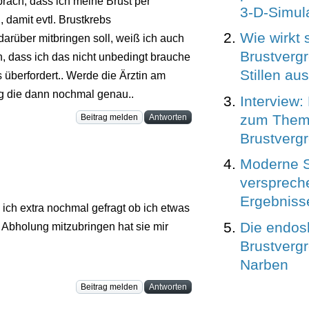
präch, dass ich meine Brust per
3-D-Simul
 damit evtl. Brustkrebs
Wie wirkt 
darüber mitbringen soll, weiß ich auch
Brustverg
n, dass ich das nicht unbedingt brauche
Stillen au
s überfordert.. Werde die Ärztin am
g die dann nochmal genau..
Interview: 
zum The
Beitrag melden
Antworten
Brustverg
Moderne S
versprech
Ergebniss
ch extra nochmal gefragt ob ich etwas
Die endos
 Abholung mitzubringen hat sie mir
Brustverg
Narben
Beitrag melden
Antworten