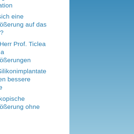
ation
sich eine
rößerung auf das
s?
Herr Prof. Ticlea
ma
rößerungen
ilikonimplantate
en bessere
e
kopische
rößerung ohne