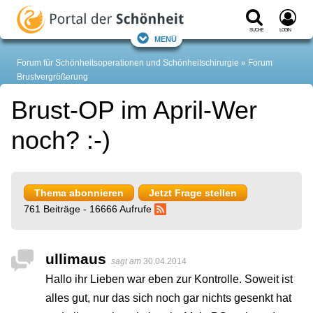
Suche
Login
Menü
Forum für Schönheitsoperationen und Schönheitschirurgie
Forum
Brustvergrößerung
Brust-OP im April-Wer
noch? :-)
Thema abonnieren
Jetzt Frage stellen
761 Beiträge - 16666 Aufrufe
ullimaus
sagt am
30.04.2014
Hallo ihr Lieben war eben zur Kontrolle. Soweit ist
alles gut, nur das sich noch gar nichts gesenkt hat