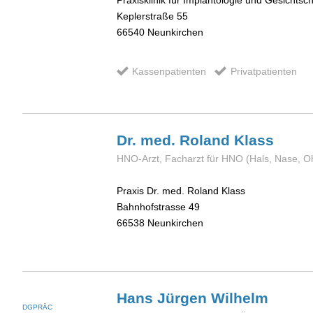
Praxisklinik für Implantologie und Gesichtsch
Keplerstraße 55
66540
Neunkirchen
Kassenpatienten
Privatpatienten
Dr. med. Roland
Klass
HNO-Arzt, Facharzt für HNO (Hals, Nase, O
Praxis Dr. med. Roland Klass
Bahnhofstrasse 49
66538
Neunkirchen
Hans Jürgen
Wilhelm
DGPRÄC