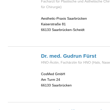
Facharzt für Plastische und Ästhetische Chir
für Chirurgie)
Aesthetic-Praxis Saarbrücken
Kaiserstraße 81
66133
Saarbrücken-Scheidt
Dr. med. Gudrun
Fürst
HNO-Ärztin, Fachärztin für HNO (Hals, Nase
CosMed GmbH
Am Turm 24
66133
Saarbrücken