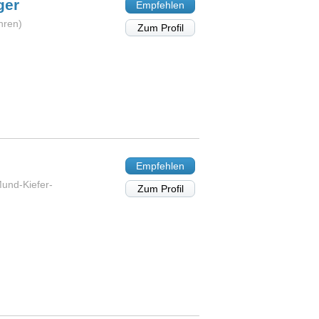
ger
Empfehlen
hren)
Zum Profil
Empfehlen
Mund-Kiefer-
Zum Profil