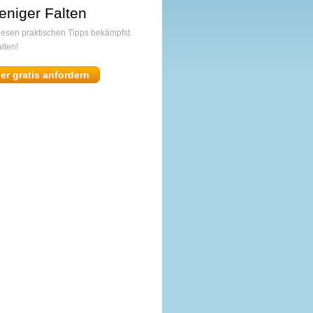
eniger Falten
diesen praktischen Tipps bekämpfst
lten!
ier gratis anfordern