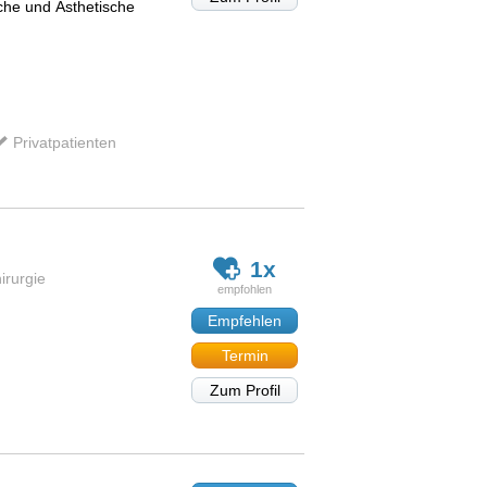
che und Ästhetische
Privatpatienten
n
1x
irurgie
Empfehlen
Termin
Zum Profil