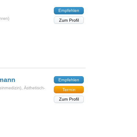
Empfehlen
hren)
Zum Profil
lmann
Empfehlen
einmedizin), Ästhetisch-
Termin
Zum Profil