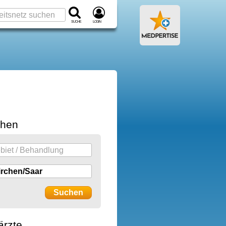
Suche
Login
chen
ärzte