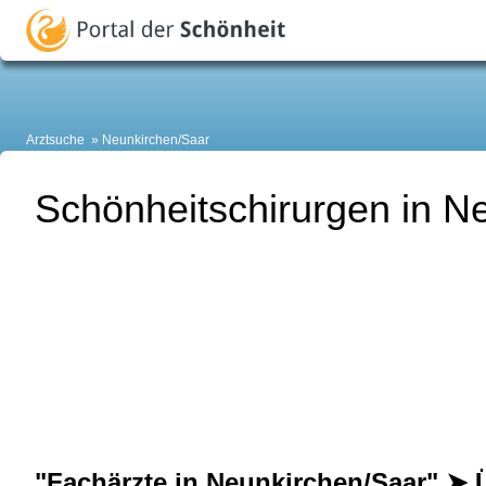
Arztsuche
Neunkirchen/Saar
Schönheitschirurgen in N
"Fachärzte in Neunkirchen/Saar" ➤ 