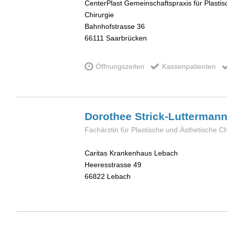
CenterPlast Gemeinschaftspraxis für Plastis
Chirurgie
Bahnhofstrasse 36
66111
Saarbrücken
Öffnungszeiten
Kassenpatienten
Dorothee
Strick-Lutterman
Fachärztin für Plastische und Ästhetische Ch
Caritas Krankenhaus Lebach
Heeresstrasse 49
66822
Lebach