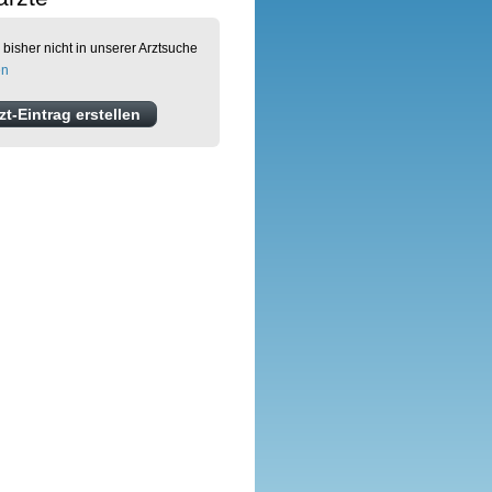
 bisher nicht in unserer Arztsuche
en
t-Eintrag erstellen