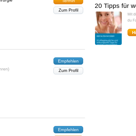
irurgie
Termin
20 Tipps für w
Zum Profil
Mit 
du Fa
H
Empfehlen
hren)
Zum Profil
Empfehlen