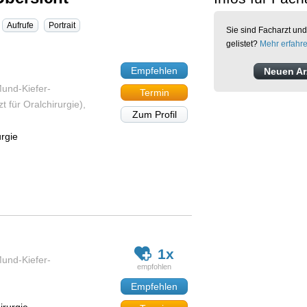
Aufrufe
Portrait
Sie sind Facharzt und
gelistet?
Mehr erfahr
Empfehlen
Neuen Arz
Mund-Kiefer-
Termin
t für Oralchirurgie),
Zum Profil
urgie
1x
Mund-Kiefer-
Empfehlen