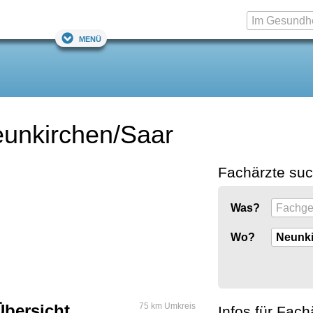
Menü
eunkirchen/Saar
Fachärzte su
Was?
Wo?
Übersicht
75 km Umkreis
Infos für Fach