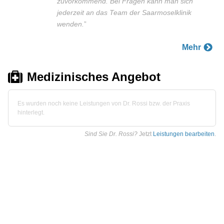
zuvorkommend. Bei Fragen kann man sich
jederzeit an das Team der Saarmoselklinik
wenden.
”
Mehr
Medizinisches Angebot
Es wurden noch keine Leistungen von Dr. Rossi bzw. der Praxis
hinterlegt.
Sind Sie Dr. Rossi?
Jetzt
Leistungen bearbeiten
.