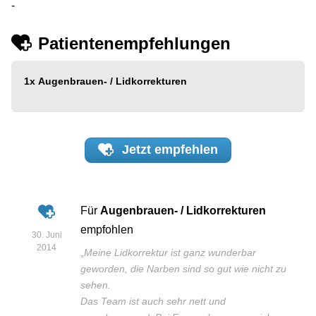
-
Patientenempfehlungen
1x
Augenbrauen- / Lidkorrekturen
Jetzt
empfehlen
Für
Augenbrauen- / Lidkorrekturen
empfohlen
30. Juni
2014
„
Meine Lidkorrektur ist ganz wunderbar
geworden, die Narben sind so gut wie nicht zu
sehen.
Das Team ist auch sehr nett und