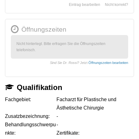
Eintrag bearbeiten
Nicht korrekt?
Öffnungszeiten
Nicht hinterlegt. Bitte erfragen Sie die Öffnungszeiten
telefonisch.
Sind Sie Dr. Rossi?
Jetzt
Öffnungszeiten bearbeiten
Qualifikation
Fachgebiet:
Facharzt für Plastische und
Ästhetische Chirurgie
Zusatzbezeichnung:
-
Behandlungsschwerpu
-
nkte:
Zertifikate: