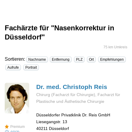
Fachärzte für "Nasenkorrektur in
Düsseldorf"
75 km Umkreis
Sortieren:
Nachname
Entfernung
PLZ
Ort
Empfehlungen
Aufrufe
Portrait
Dr. med. Christoph
Reis
Chirurg (Facharzt für Chirurgie), Facharzt für
Plastische und Ästhetische Chirurgie
Düsseldorfer Privatklinik Dr. Reis GmbH
Liesegangstr. 13
Premium
40211
Düsseldorf
GÄCD