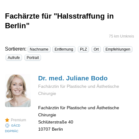
Fachärzte für "Halsstraffung in
Berlin"
75 km Umkreis
Sortieren:
Nachname
Entfernung
PLZ
Ort
Empfehlungen
Aufrufe
Portrait
Dr. med. Juliane
Bodo
Fachärztin für Plastische und Ästhetische
Chirurgie
Fachärztin für Plastische und Ästhetische
Chirurgie
Premium
Schlüterstraße 40
GÄCD
10707
Berlin
DGPRÄC