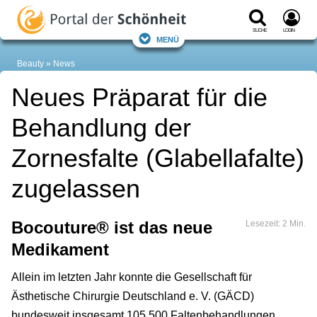
Suche
Login
Menü
Beauty
News
Neues Präparat für die
Behandlung der
Zornesfalte (Glabellafalte)
zugelassen
Bocouture® ist das neue
Lesezeit: 2 Min.
Medikament
Allein im letzten Jahr konnte die Gesellschaft für
Ästhetische Chirurgie Deutschland e. V. (GÄCD)
bundesweit insgesamt 105.500 Faltenbehandlungen