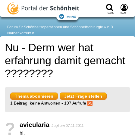
Suche
Login
Menü
Forum für Schönheitsoperationen und Schönheitschirurgie
z. B.
Narbenkorrektur
Nu - Derm wer hat
erfahrung damit gemacht
????????
Thema abonnieren
Jetzt Frage stellen
1 Beitrag, keine Antworten - 197 Aufrufe
?
avicularia
fragt am
07.11.2011
hi,