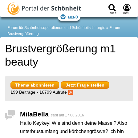
Suche
Login
Menü
Forum für Schönheitsoperationen und Schönheitschirurgie
Forum
Brustvergrößerung
Brustvergrößerung m1
beauty
Thema abonnieren
Jetzt Frage stellen
199 Beiträge - 16799 Aufrufe
MilaBella
sagt am
17.08.2016
Hallo Keykey! Wie sind denn deine Masse ? Also
unterbrustumfang und körbchengröswe? Ich bin