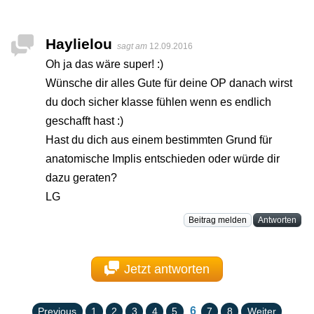
Haylielou
sagt am
12.09.2016
Oh ja das wäre super! :)
Wünsche dir alles Gute für deine OP danach wirst
du doch sicher klasse fühlen wenn es endlich
geschafft hast :)
Hast du dich aus einem bestimmten Grund für
anatomische Implis entschieden oder würde dir
dazu geraten?
LG
Beitrag melden
Antworten
Jetzt antworten
6
Previous
1
2
3
4
5
7
8
Weiter