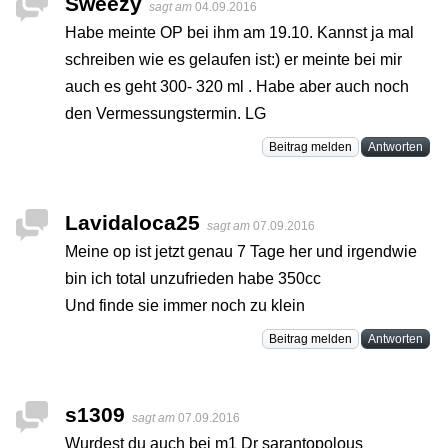
Sweezy
sagt am
04.09.2016
Habe meinte OP bei ihm am 19.10. Kannst ja mal
schreiben wie es gelaufen ist:) er meinte bei mir
auch es geht 300- 320 ml . Habe aber auch noch
den Vermessungstermin. LG
Beitrag melden
Antworten
Lavidaloca25
sagt am
07.09.2016
Meine op ist jetzt genau 7 Tage her und irgendwie
bin ich total unzufrieden habe 350cc
Und finde sie immer noch zu klein
Beitrag melden
Antworten
s1309
sagt am
07.09.2016
Wurdest du auch bei m1 Dr sarantopolous