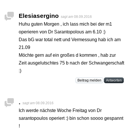
Elesiasergino
sagt am
08.09.2016
Huhu guten Morgen , ich lass mich bei der m1
operieren von Dr Sarantopolous am 6.10 :)
Das bG war total nett und Vermessung hab ich am
21.09
Möchte gern auf ein großes d kommen , hab zur
Zeit ausgelutschtes 75 b nach der Schwangerschaft
:)
Beitrag melden
Antworten
.
sagt am
08.09.2016
Ich werde nächste Woche Freitag von Dr
sarantopoulos operiert :) bin schon soooo gespannt
!