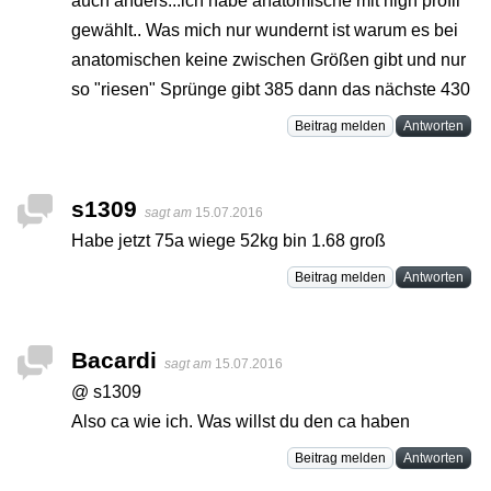
auch anders...ich habe anatomische mit high profil
gewählt.. Was mich nur wundernt ist warum es bei
anatomischen keine zwischen Größen gibt und nur
so "riesen" Sprünge gibt 385 dann das nächste 430
Beitrag melden
Antworten
s1309
sagt am
15.07.2016
Habe jetzt 75a wiege 52kg bin 1.68 groß
Beitrag melden
Antworten
Bacardi
sagt am
15.07.2016
@ s1309
Also ca wie ich. Was willst du den ca haben
Beitrag melden
Antworten