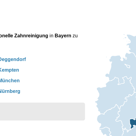
onelle Zahnreinigung
in
Bayern
zu
Deggendorf
Kempten
München
Nürnberg