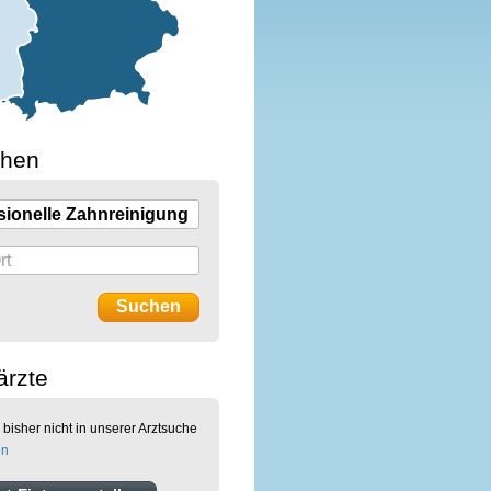
chen
ärzte
 bisher nicht in unserer Arztsuche
en