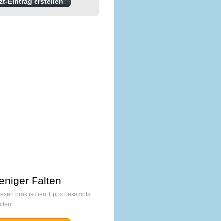
t-Eintrag erstellen
eniger Falten
diesen praktischen Tipps bekämpfst
lten!