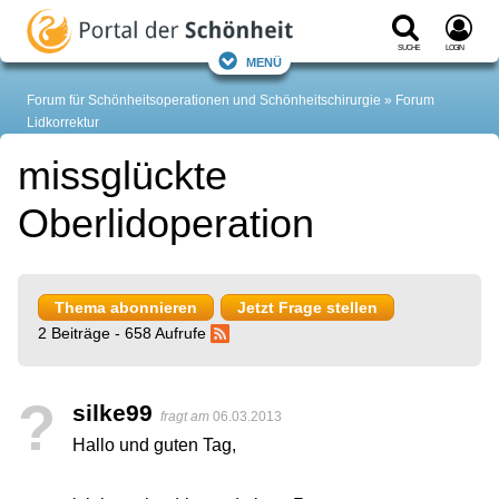
Suche
Login
Menü
Forum für Schönheitsoperationen und Schönheitschirurgie
Forum
Lidkorrektur
missglückte
Oberlidoperation
Thema abonnieren
Jetzt Frage stellen
2 Beiträge - 658 Aufrufe
?
silke99
fragt am
06.03.2013
Hallo und guten Tag,