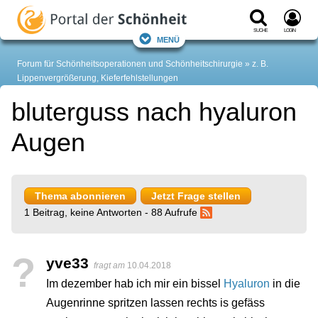
Suche
Login
Menü
Forum für Schönheitsoperationen und Schönheitschirurgie
z. B.
Lippenvergrößerung, Kieferfehlstellungen
bluterguss nach hyaluron
Augen
Thema abonnieren
Jetzt Frage stellen
1 Beitrag, keine Antworten - 88 Aufrufe
?
yve33
fragt am
10.04.2018
Im dezember hab ich mir ein bissel
Hyaluron
in die
Augenrinne spritzen lassen rechts is gefäss