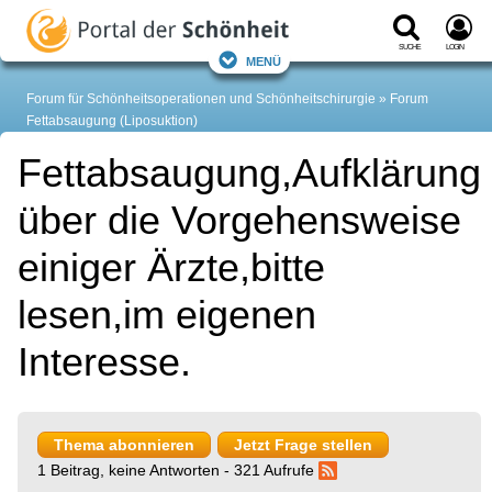
Suche
Login
Menü
Forum für Schönheitsoperationen und Schönheitschirurgie
Forum
Fettabsaugung (Liposuktion)
Fettabsaugung,Aufklärung
über die Vorgehensweise
einiger Ärzte,bitte
lesen,im eigenen
Interesse.
Thema abonnieren
Jetzt Frage stellen
1 Beitrag, keine Antworten - 321 Aufrufe