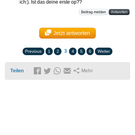
ich:). Ist das deine erste op??
Beitrag melden
Antworten
Jetzt antworten
3
Previous
1
2
4
5
6
Weiter
Teilen
Mehr