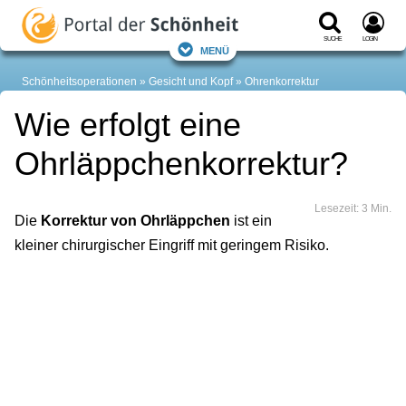
Suche
Login
Menü
Schönheitsoperationen
Gesicht und Kopf
Ohrenkorrektur
Wie erfolgt eine
Ohrläppchenkorrektur?
Lesezeit: 3 Min.
Die
Korrektur von Ohrläppchen
ist ein
kleiner chirurgischer Eingriff mit geringem Risiko.