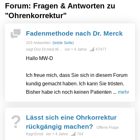
Forum: Fragen & Antworten zu
"Ohrenkorrektur"
Fadenmethode nach Dr. Merck
203 Antworten
(letzte Seite)
sagt
Doz.Dr.med.W....
vor
> 4 Jahre
47477
Hallo MW-D
Ich freue mich, dass Sie sich in diesem Forum
kundig gemacht haben. Ich kann Sie trösten.
Bisher habe ich noch keinen Patienten ...
mehr
?
Lässt sich eine Ohrkorrektur
rückgängig machen?
Offene Frage
fragt
Ernst
vor
> 4 Jahre
704