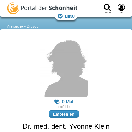
Suche
Login
Menü
Arztsuche
Dresden
0 Mal
Empfehlen
Dr. med. dent. Yvonne Klein