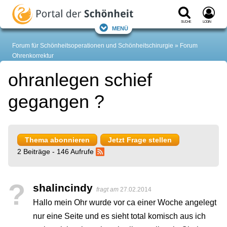
Suche
Login
Menü
Forum für Schönheitsoperationen und Schönheitschirurgie
Forum
Ohrenkorrektur
ohranlegen schief
gegangen ?
Thema abonnieren
Jetzt Frage stellen
2 Beiträge - 146 Aufrufe
?
shalincindy
fragt am
27.02.2014
Hallo mein Ohr wurde vor ca einer Woche angelegt
nur eine Seite und es sieht total komisch aus ich