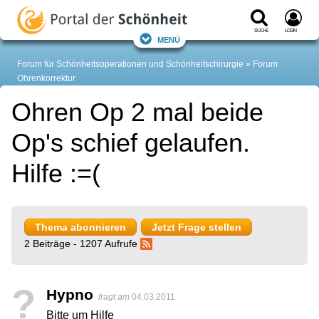
Suche
Login
Menü
Forum für Schönheitsoperationen und Schönheitschirurgie
Forum
Ohrenkorrektur
Ohren Op 2 mal beide
Op's schief gelaufen.
Hilfe :=(
Thema abonnieren
Jetzt Frage stellen
2 Beiträge - 1207 Aufrufe
?
Hypno
fragt am
04.03.2011
Bitte um Hilfe