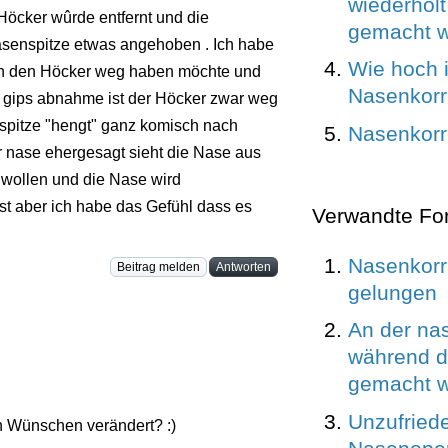
wiederholt
öcker wûrde entfernt und die
gemacht 
senspitze etwas angehoben . Ich habe
Wie hoch i
ich den Höcker weg haben möchte und
Nasenkorr
r gips abnahme ist der Höcker zwar weg
spitze "hengt" ganz komisch nach
Nasenkorr
er nase ehergesagt sieht die Nase aus
hwollen und die Nase wird
 aber ich habe das Gefühl dass es
Verwandte Fo
Nasenkorre
Beitrag melden
Antworten
gelungen
An der na
während d
gemacht w
Unzufried
en Wünschen verändert? :)