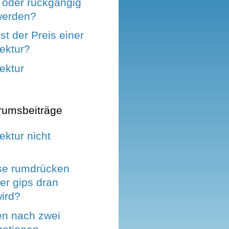
 oder rückgängig
werden?
st der Preis einer
ektur?
ektur
rumsbeiträge
ktur nicht
se rumdrücken
er gips dran
ird?
en nach zwei