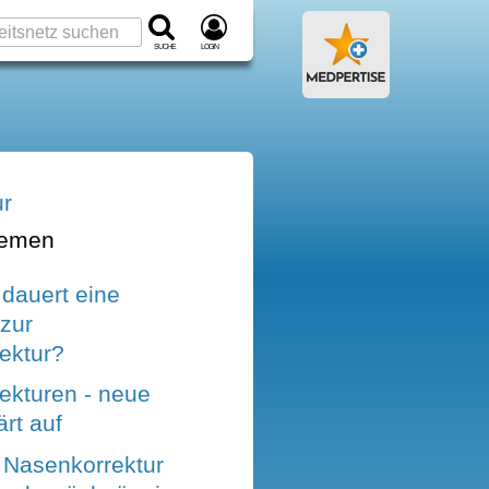
Suche
Login
ur
hemen
dauert eine
zur
ektur?
ekturen - neue
ärt auf
 Nasenkorrektur