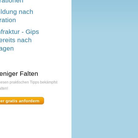
ationen
ldung nach
ation
raktur - Gips
bereits nach
Tagen
eniger Falten
diesen praktischen Tipps bekämpfst
lten!
ier gratis anfordern