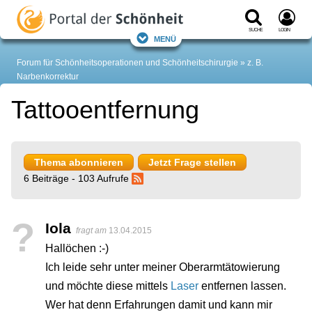
Suche
Login
Menü
Forum für Schönheitsoperationen und Schönheitschirurgie
z. B.
Narbenkorrektur
Tattooentfernung
Thema abonnieren
Jetzt Frage stellen
6 Beiträge - 103 Aufrufe
?
Iola
fragt am
13.04.2015
Hallöchen :-)
Ich leide sehr unter meiner Oberarmtätowierung
und möchte diese mittels
Laser
entfernen lassen.
Wer hat denn Erfahrungen damit und kann mir