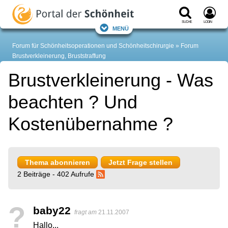
Suche
Login
Menü
Forum für Schönheitsoperationen und Schönheitschirurgie
Forum
Brustverkleinerung, Bruststraffung
Brustverkleinerung - Was
beachten ? Und
Kostenübernahme ?
Thema abonnieren
Jetzt Frage stellen
2 Beiträge - 402 Aufrufe
?
baby22
fragt am
21.11.2007
Hallo...