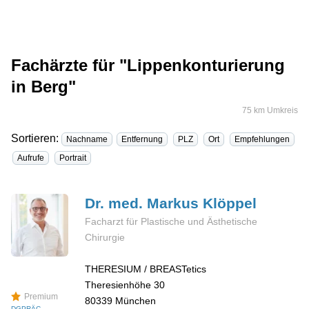
Fachärzte für "Lippenkonturierung
in Berg"
75 km Umkreis
Sortieren:
Nachname
Entfernung
PLZ
Ort
Empfehlungen
Aufrufe
Portrait
Dr. med. Markus
Klöppel
Facharzt für Plastische und Ästhetische
Chirurgie
THERESIUM / BREASTetics
Theresienhöhe 30
Premium
80339
München
DGPRÄC