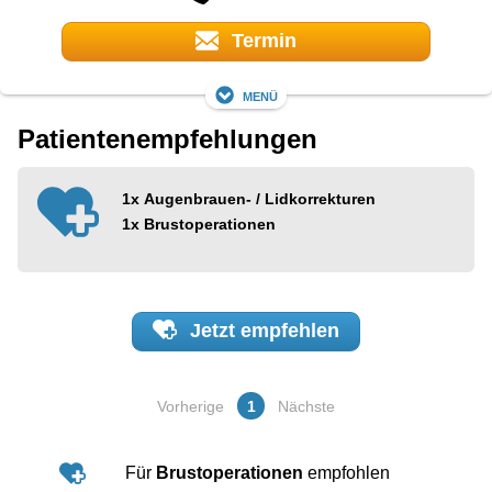
Termin
Menü
Patientenempfehlungen
1x
Augenbrauen- / Lidkorrekturen
1x
Brustoperationen
Jetzt
empfehlen
Vorherige
1
Nächste
Für
Brustoperationen
empfohlen