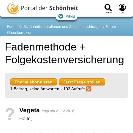
Suche
Login
Menü
Forum für Schönheitsoperationen und Schönheitschirurgie
Forum
Ohrenkorrektur
Fadenmethode +
Folgekostenversicherung
Thema abonnieren
Jetzt Frage stellen
1 Beitrag, keine Antworten - 102 Aufrufe
?
Vegeta
fragt am
21.12.2016
Hallo,