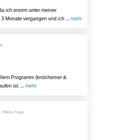
da ich enorm unter meiner
 3 Monate vergangen und ich ...
mehr
ge
vollem Programm (knöcherner &
fen ist. ...
mehr
Offene Frage