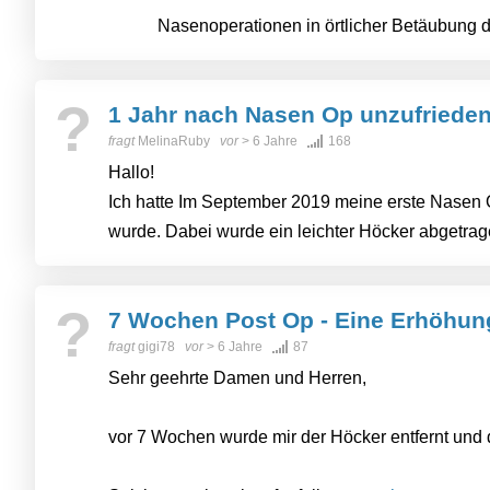
Nasenoperationen in örtlicher Betäubung d
?
1 Jahr nach Nasen Op unzufriede
fragt
MelinaRuby
vor
> 6 Jahre
168
Hallo!
Ich hatte Im September 2019 meine erste Nasen 
wurde. Dabei wurde ein leichter Höcker abgetrage
?
7 Wochen Post Op - Eine Erhöhun
fragt
gigi78
vor
> 6 Jahre
87
Sehr geehrte Damen und Herren,
vor 7 Wochen wurde mir der Höcker entfernt und