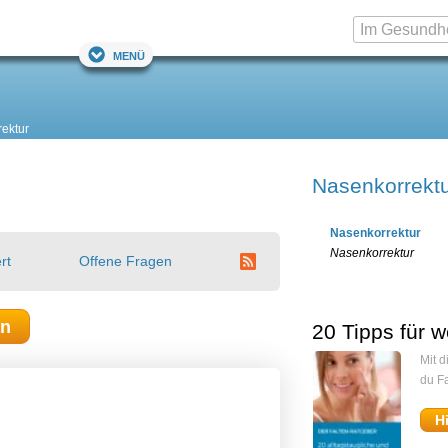
Menü
ektur
Nasenkorrekt
Nasenkorrektur
Nasenkorrektur
rt
Offene Fragen
en
20 Tipps für w
Mit 
du Fa
H