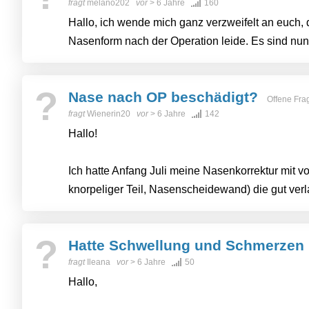
fragt
melano202
vor
> 6 Jahre
160
Hallo, ich wende mich ganz verzweifelt an euch, 
Nasenform nach der Operation leide. Es sind nun
?
Nase nach OP beschädigt?
Offene Fra
fragt
Wienerin20
vor
> 6 Jahre
142
Hallo!
Ich hatte Anfang Juli meine Nasenkorrektur mit 
knorpeliger Teil, Nasenscheidewand) die gut verlau
?
Hatte Schwellung und Schmerzen
fragt
Ileana
vor
> 6 Jahre
50
Hallo,