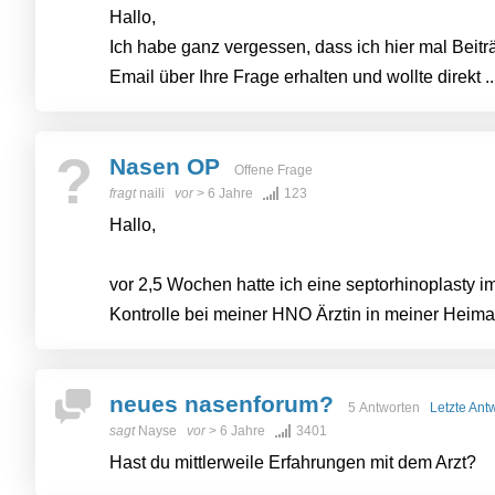
Hallo,
Ich habe ganz vergessen, dass ich hier mal Beiträ
Email über Ihre Frage erhalten und wollte direkt .
?
Nasen OP
Offene Frage
fragt
naili
vor
> 6 Jahre
123
Hallo,
vor 2,5 Wochen hatte ich eine septorhinoplasty i
Kontrolle bei meiner HNO Ärztin in meiner Heimats
neues nasenforum?
5 Antworten
Letzte Ant
sagt
Nayse
vor
> 6 Jahre
3401
Hast du mittlerweile Erfahrungen mit dem Arzt?