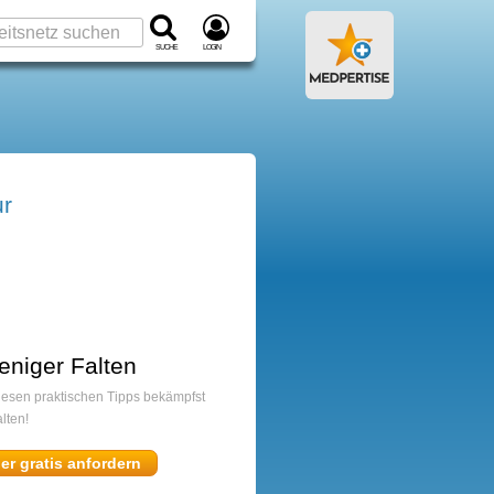
Suche
Login
ur
eniger Falten
diesen praktischen Tipps bekämpfst
lten!
ier gratis anfordern