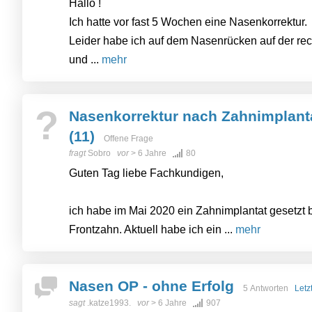
Hallo !
Ich hatte vor fast 5 Wochen eine Nasenkorrektur.
Leider habe ich auf dem Nasenrücken auf der rec
und ...
mehr
?
Nasenkorrektur nach Zahnimplant
(11)
Offene Frage
fragt
Sobro
vor
> 6 Jahre
80
Guten Tag liebe Fachkundigen,
ich habe im Mai 2020 ein Zahnimplantat geset
Frontzahn. Aktuell habe ich ein ...
mehr
Nasen OP - ohne Erfolg
5 Antworten
Letz
sagt
.katze1993.
vor
> 6 Jahre
907