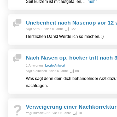
Seit kurzem ist mit aufgefallen, ...
mehr
Unebenheit nach Nasenop vor 12
sagt
Sab91
vor
> 6 Jahre
122
Herzlichen Dank! Werde ich so machen. :)
Nach Nasen op, höcker tritt nach 
1 Antworten
Letzte Antwort
sagt
Kleinchen
vor
> 6 Jahre
88
Was sagt denn dein dich behandelnder Arzt dazu? 
nachfragen.
?
Verweigerung einer Nachkorrektur
fragt
Burcak6262
vor
> 6 Jahre
101