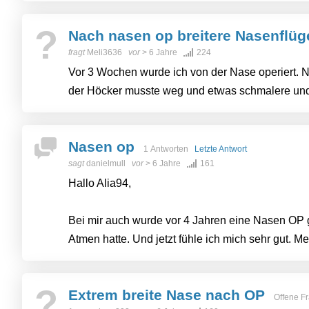
?
Nach nasen op breitere Nasenflüg
fragt
Meli3636
vor
> 6 Jahre
224
Vor 3 Wochen wurde ich von der Nase operiert
der Höcker musste weg und etwas schmalere und
Nasen op
1 Antworten
Letzte Antwort
sagt
danielmull
vor
> 6 Jahre
161
Hallo Alia94,
Bei mir auch wurde vor 4 Jahren eine Nasen OP 
Atmen hatte. Und jetzt fühle ich mich sehr gut. Me
?
Extrem breite Nase nach OP
Offene F