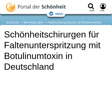
Suche
Login
Menü
Arztsuche
Behandlungen
Faltenunterspritzung mit Botulinumtoxin
Schönheitschirurgen für
Faltenunterspritzung mit
Botulinumtoxin in
Deutschland