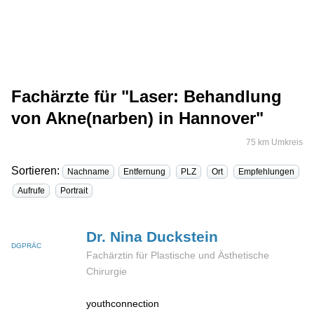
Fachärzte für "Laser: Behandlung
von Akne(narben) in Hannover"
75 km Umkreis
Sortieren:
Nachname
Entfernung
PLZ
Ort
Empfehlungen
Aufrufe
Portrait
Dr. Nina
Duckstein
DGPRÄC
Fachärztin für Plastische und Ästhetische
Chirurgie
youthconnection