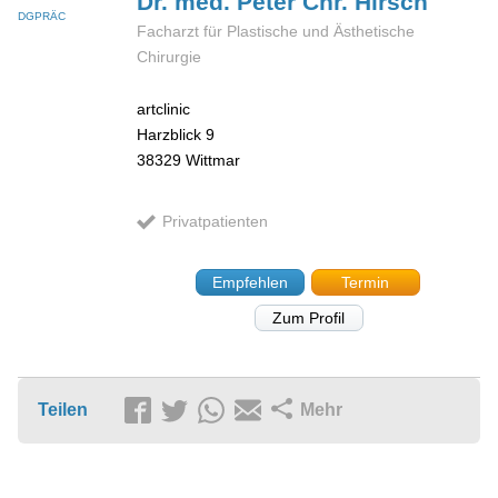
Dr. med. Peter Chr.
Hirsch
DGPRÄC
Facharzt für Plastische und Ästhetische
Chirurgie
artclinic
Harzblick 9
38329
Wittmar
Privatpatienten
Empfehlen
Termin
Zum Profil
Teilen
Mehr