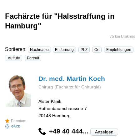
Fachärzte für "Halsstraffung in
Hamburg"
75 km Umkreis
Sortieren:
Nachname
Entfernung
PLZ
Ort
Empfehlungen
Aufrufe
Portrait
Dr. med. Martin
Koch
Chirurg (Facharzt für Chirurgie)
Alster Klinik
Rothenbaumchaussee 7
20148
Hamburg
Premium
GÄCD
+49 40 444...
Anzeigen