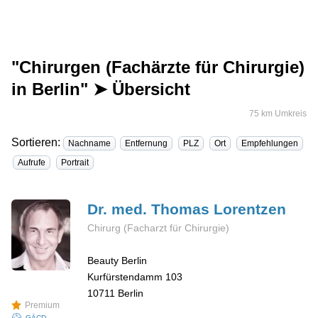
"Chirurgen (Fachärzte für Chirurgie)
in Berlin" ➤ Übersicht
75 km Umkreis
Sortieren:
Nachname
Entfernung
PLZ
Ort
Empfehlungen
Aufrufe
Portrait
Dr. med. Thomas
Lorentzen
Chirurg (Facharzt für Chirurgie)
Beauty Berlin
Kurfürstendamm 103
10711
Berlin
Premium
GÄCD