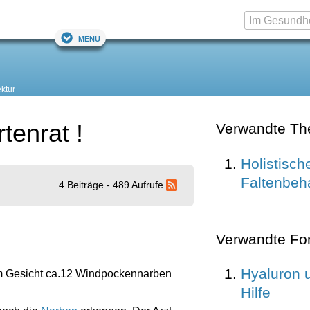
Menü
ektur
enrat !
Verwandte T
Holistisch
Faltenbeh
4 Beiträge - 489 Aufrufe
Verwandte Fo
Hyaluron 
m Gesicht ca.12 Windpockennarben
Hilfe