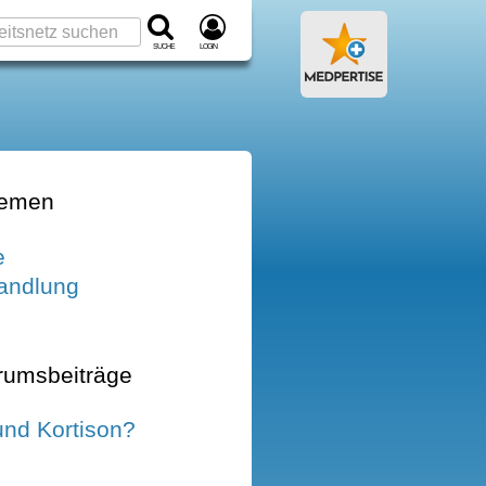
Suche
Login
hemen
e
andlung
rumsbeiträge
und Kortison?