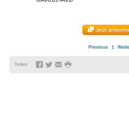
0049-6322-94930
Jetzt antworte
Previous
1
Weite
Teilen