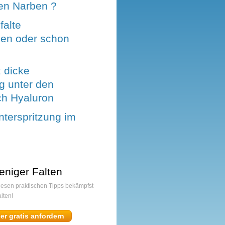
en Narben ?
falte
zen oder schon
z dicke
g unter den
h Hyaluron
nterspritzung im
eniger Falten
diesen praktischen Tipps bekämpfst
lten!
ier gratis anfordern