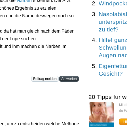
noch die
Narben
erkennen. Der Arzt
Windpock
chönes Ergebnis zu erzielen!
Nasolabial
rden und die Narbe deswegen noch so
untersprit
zu tief?
und da hat man gleich nach dem Fäden
t der Lupe suchen.
Hilfe! gan
lt und Ihm machen die Narben im
Schwellun
Augen nac
Eigenfettu
Gesicht?
Beitrag melden
Antworten
20 Tipps für w
Mit 
du Fa
H
hen, um zu entscheiden welche Methode