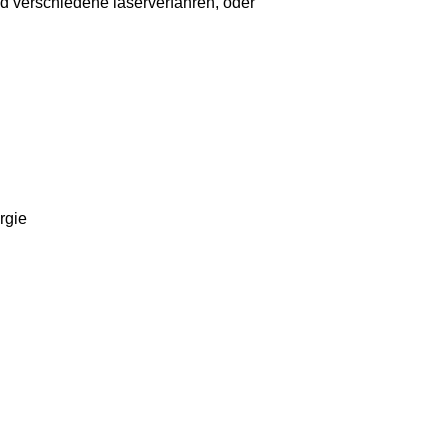
nd verschiedene laserverfahren, oder
rgie